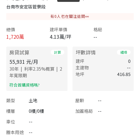
台南市安定區管寮段
有
0
人也在關注這間👀
總價
建坪單價
格局
1,720
萬
4.13萬/坪
--
房貸試算
坪數詳情
計算
細項
55,931
元/月
建坪
0
主建物
--
|
|
30
年
利率
2.35
%概算
2
地坪
416.85
年寬限期
​符合首購資格嗎?
類型
土地
屋齡
--
樓層
0樓/0樓
加蓋格局
--
車位
--
謄本用途
--