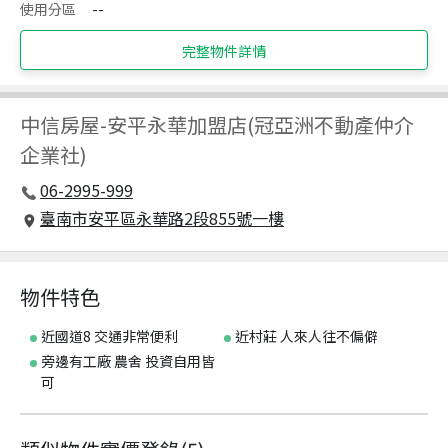
使用分區
--
完整物件詳情
中信房屋
-
安平永華加盟店(冠亞洲不動產仲介
企業社)
06-2995-999
臺南市安平區永華路2段855號一樓
物件特色
近國道8 交通非常便利
近村莊 人來人往不偏僻
旁邊有工廠 農舍 投資自用皆
可