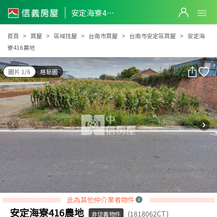
安定海寮416農地
安定海寮416農地
首頁
買屋
區域找屋
台南市買屋
台南市安定區買屋
安定海
寮416農地
圖片 1/6
格局圖
此為其他仲介業者物件
安定海寮416農地
(1818062CT)
非信義物件