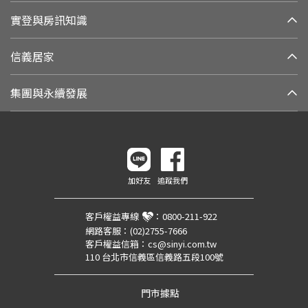
實登與房訊知識
信義居家
集團與永續發展
加好友
追蹤我們
客戶權益專線
：
0800-211-922
網路客服：
(02)2755-7666
客戶權益信箱：
cs@sinyi.com.tw
110 台北市信義區信義路五段100號
門市據點