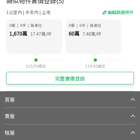
類似物件實價登錄
(
5
)
1公里內 | 半年內 | 土地
編輯篩選條件
0衛
0
坪
無車位
0衛
0
坪
無車位
|
|
|
|
1,670
萬
60
萬
17.47
萬/坪
7.48
萬/坪
115/02
成交
115/02
成交
完整實價登錄
買屋
賣屋
租屋