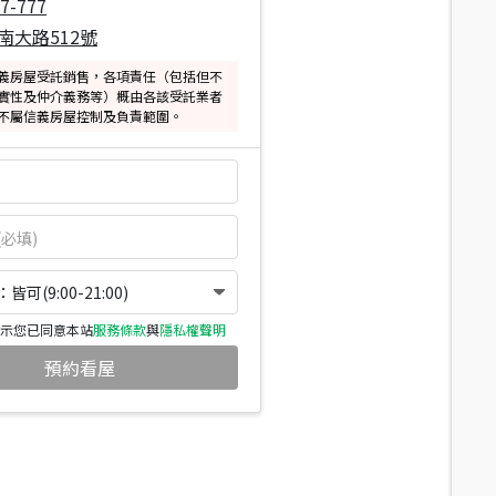
7-777
南大路512號
義房屋受託銷售，各項責任（包括但不
實性及仲介義務等）概由各該受託業者
不屬信義房屋控制及負責範圍。
可(9:00-21:00)
示您已同意本站
服務條款
與
隱私權聲明
預約看屋