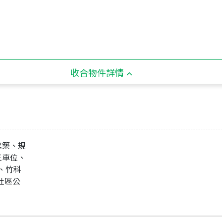
收合物件詳情
建築、規
三車位、
、竹科
社區公