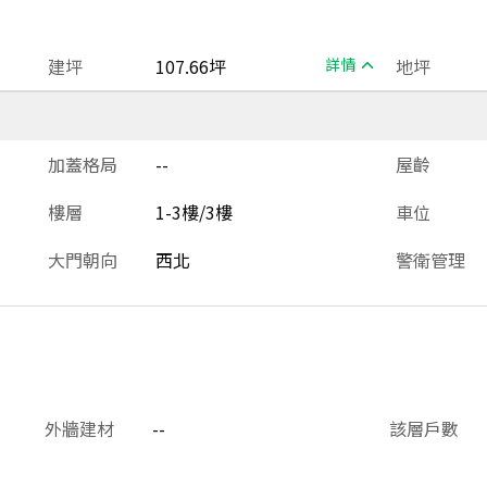
建坪
107.66坪
詳情
地坪
加蓋格局
--
屋齡
樓層
1-3樓/3樓
車位
大門朝向
西北
警衛管理
外牆建材
--
該層戶數