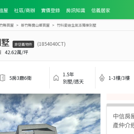
租屋
社區/商辦
實價登錄
房訊知識
信義居家
竹縣買屋
新竹縣寶山鄉買屋
竹科愛迪生氣派獨棟別墅
別墅
(1854040CT)
非信義物件
價
42.62萬/坪
1.5年
5房3廳6衛
1-3樓/3樓
別墅/透天
中信房
產仲介