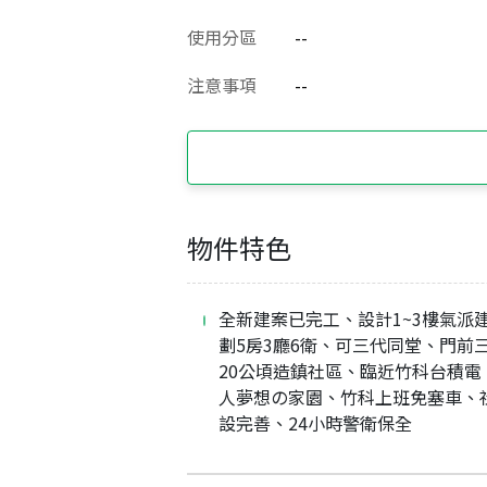
使用分區
--
注意事項
--
物件特色
全新建案已完工、設計1~3樓氣派
劃5房3廳6衛、可三代同堂、門前
20公頃造鎮社區、臨近竹科台積電
人夢想の家園、竹科上班免塞車、
設完善、24小時警衛保全