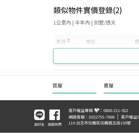
類似物件實價登錄
(
2
)
1公里內 | 半年內 | 別墅/透天
買屋
賣屋
客戶權益專線
：
0800-211-922
網路客服：
(02)2755-7666
客戶權益
110 台北市信義區信義路五段100號
加好友
追蹤我們