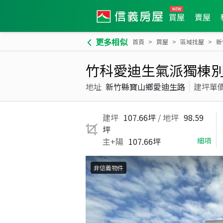
買屋
賣屋
更多相似
首頁
買屋
區域找屋
新
竹科愛迪生氣派獨棟
地址
新竹縣寶山鄉愛迪生路
建坪單
建坪
107.66坪
/ 地坪
98.59
坪
主+陽
107.66坪
細項
非信義物件