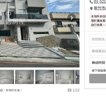
03-521
新竹市
本物件非信
限於廣告真
自行負責，
聯絡時間：皆
按下按鈕表
1
/
12
紹，非物件本身。