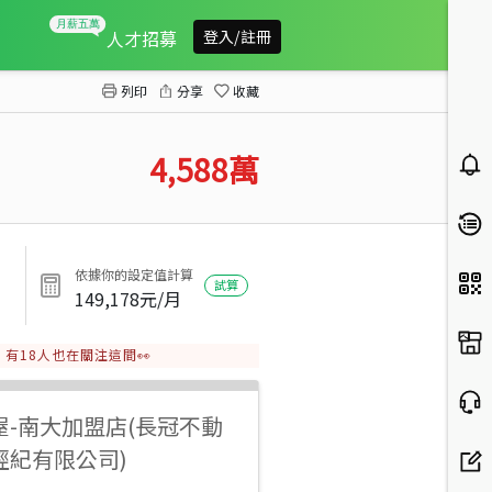
竹科愛迪生氣派獨棟別墅
人才招募
登入/註冊
列印
分享
收藏
4,588
萬
依據你的設定值計算
試算
149,178
元/月
有
18
人也在關注這間👀
屋
-
南大加盟店(長冠不動
經紀有限公司)