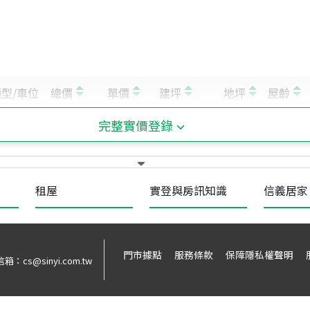
完整實價登錄
租屋
實登與房訊知識
信義居家
門市據點
服務條款
保障隱私權聲明
信箱：
cs@sinyi.com.tw