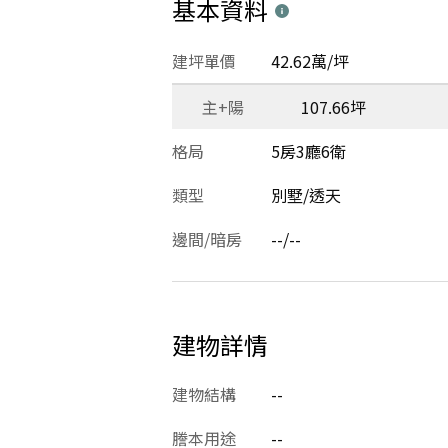
基本資料
建坪單價
42.62萬/坪
主+陽
107.66坪
格局
5房3廳6衛
類型
別墅/透天
邊間/暗房
--/--
建物詳情
建物結構
--
謄本用途
--