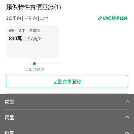
類似物件實價登錄
(
1
)
1公里內 | 半年內 | 土地
編輯篩選條件
0衛
0
坪
無車位
|
|
830
萬
1.97
萬/坪
115/05
成交
完整實價登錄
買屋
賣屋
租屋