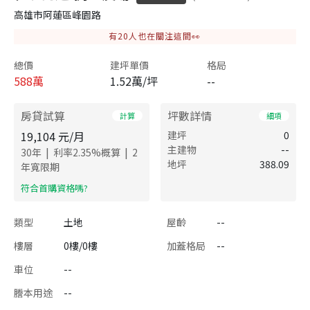
高雄市阿蓮區峰園路
有
20
人也在關注這間👀
總價
建坪單價
格局
588
萬
1.52萬/坪
--
房貸試算
坪數詳情
計算
細項
19,104
元/月
建坪
0
主建物
--
|
|
30
年
利率
2.35
%概算
2
地坪
388.09
年寬限期
​符合首購資格嗎?
類型
土地
屋齡
--
樓層
0樓/0樓
加蓋格局
--
車位
--
謄本用途
--