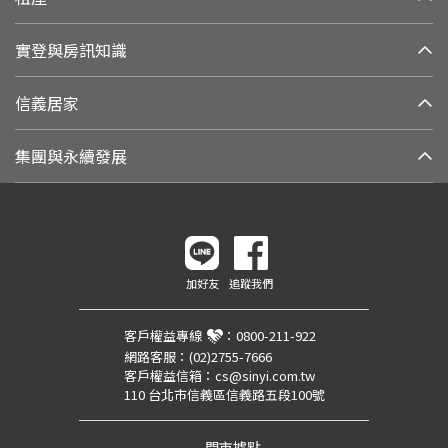
實登與房訊知識
信義居家
集團與永續發展
加好友
追蹤我們
客戶權益專線
：
0800-211-922
網路客服：
(02)2755-7666
客戶權益信箱：
cs@sinyi.com.tw
110 台北市信義區信義路五段100號
門市據點