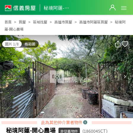
秘境阿蓮-開心農場
秘境阿蓮-開心農場
首頁
買屋
區域找屋
高雄市買屋
高雄市阿蓮區買屋
秘境阿
蓮-開心農場
圖片 1/8
格局圖
此為其他仲介業者物件
秘境阿蓮-開心農場
(1860045CT)
非信義物件