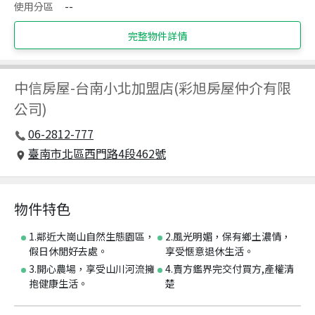
使用分區
--
完整物件詳情
中信房屋
-
台南小北加盟店(彩旭房屋仲介有限
公司)
06-2812-777
臺南市北區西門路4段462號
物件特色
1.鄰近大崗山自然生態園區，
2.風光明媚，保有鄉土濃情，
假日休閒好去處。
享受愜意退休生活。
3.開心農場，享受山川河流擁
4.賣方鑑界完交付買方,產權清
抱健康生活。
楚