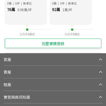
0衛
0
坪
無車位
0衛
0
坪
無車位
|
|
|
|
76
萬
92
萬
0.96
萬/坪
1
萬/坪
115/03
成交
115/03
成交
完整實價登錄
買屋
賣屋
租屋
實登與房訊知識