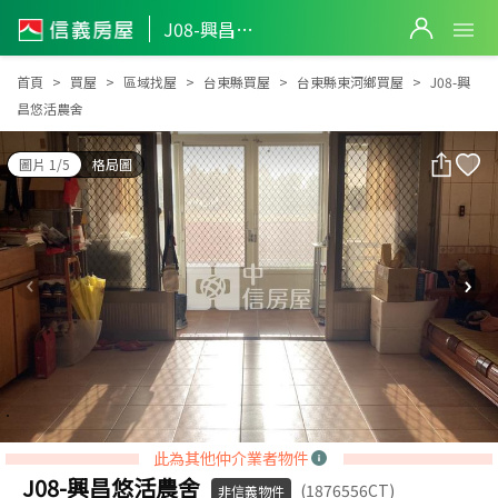
J08-興昌悠活農舍
J08-興昌悠活農舍
首頁
買屋
區域找屋
台東縣買屋
台東縣東河鄉買屋
J08-興
昌悠活農舍
圖片 1/5
格局圖
此為其他仲介業者物件
J08-興昌悠活農舍
(1876556CT)
非信義物件