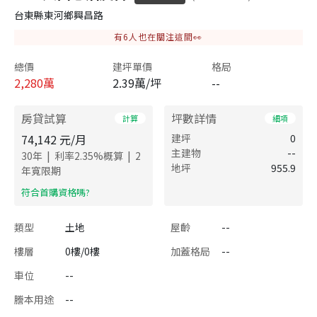
台東縣東河鄉興昌路
有
6
人也在關注這間👀
總價
建坪單價
格局
2,280
萬
2.39萬/坪
--
房貸試算
坪數詳情
計算
細項
74,142
元/月
建坪
0
主建物
--
|
|
30
年
利率
2.35
%概算
2
地坪
955.9
年寬限期
​符合首購資格嗎?
類型
土地
屋齡
--
樓層
0樓/0樓
加蓋格局
--
車位
--
謄本用途
--