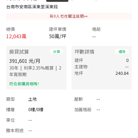
台南市安南區溪東里溪東段
有
0
人也在關注這間👀
總價
建坪單價
格局
12,043
萬
50萬/坪
--
房貸試算
坪數詳情
計算
細項
391,601
元/月
建坪
0
主建物
--
|
|
30
年
利率
2.35
%概算
2
地坪
240.84
年寬限期
​符合首購資格嗎?
類型
土地
屋齡
--
樓層
0樓/0樓
加蓋格局
--
車位
--
謄本用途
--