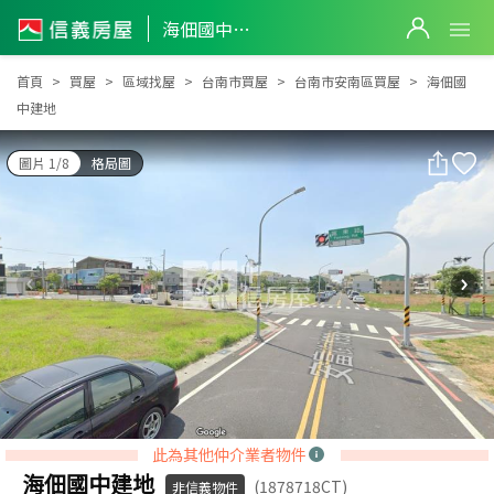
海佃國中建地
海佃國中建地
首頁
買屋
區域找屋
台南市買屋
台南市安南區買屋
海佃國
中建地
圖片 1/8
格局圖
此為其他仲介業者物件
海佃國中建地
(1878718CT)
非信義物件