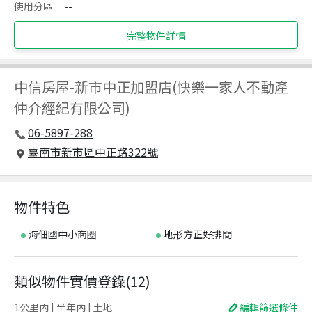
使用分區
--
完整物件詳情
中信房屋
-
新市中正加盟店(快樂一家人不動產
仲介經紀有限公司)
06-5897-288
臺南市新市區中正路322號
物件特色
海佃國中小商圈
地形方正好排間
類似物件實價登錄
(
12
)
1公里內 | 半年內 | 土地
編輯篩選條件