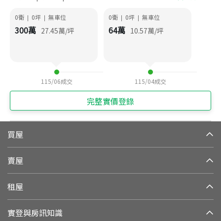
0衛
0
坪
無車位
0衛
0
坪
無車位
|
|
|
|
300
萬
64
萬
27.45
萬/坪
10.57
萬/坪
115/06
成交
115/04
成交
完整實價登錄
買屋
賣屋
租屋
實登與房訊知識