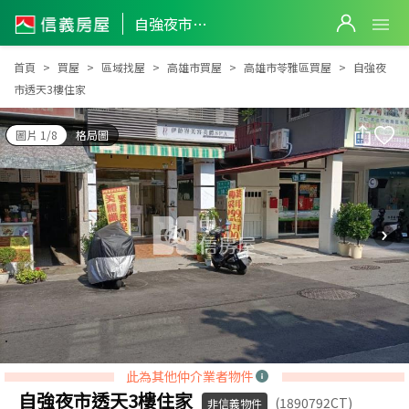
自強夜市透天3樓住家
自強夜市透天3樓住家
首頁
買屋
區域找屋
高雄市買屋
高雄市苓雅區買屋
自強夜
市透天3樓住家
圖片 1/8
格局圖
此為其他仲介業者物件
自強夜市透天3樓住家
(1890792CT)
非信義物件