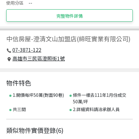
使用分區
--
完整物件詳情
中信房屋
-
澄清文山加盟店(締旺實業有限公司)
07-3871-122
高雄市三民區澄照街1號
物件特色
1.開價每坪50萬(對面90巷)
條件一樣去111年1月份成交
50萬/坪
共三間
2.詳細資料請洽承辦人員
類似物件實價登錄
(
6
)