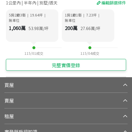
1公里內 | 半年內 | 別墅/透天
編輯篩選條件
5房2廳3衛
19.64
坪
1房1廳1衛
7.23
坪
|
|
|
|
無車位
無車位
1,060
萬
200
萬
53.98
萬/坪
27.66
萬/坪
115/01
成交
115/04
成交
完整實價登錄
買屋
賣屋
租屋
實登與房訊知識