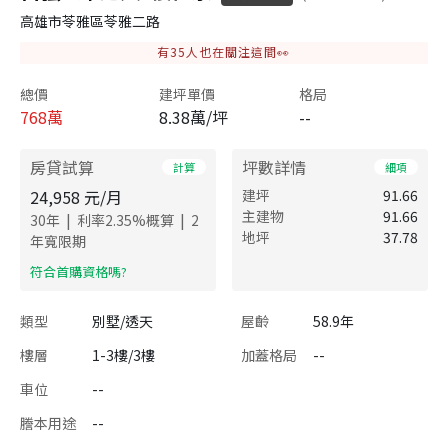
高雄市苓雅區苓雅二路
有
35
人也在關注這間👀
總價
建坪單價
格局
768
萬
8.38萬/坪
--
房貸試算
坪數詳情
計算
細項
24,958
元/月
建坪
91.66
主建物
91.66
|
|
30
年
利率
2.35
%概算
2
地坪
37.78
年寬限期
​符合首購資格嗎?
類型
別墅/透天
屋齡
58.9年
樓層
1-3樓/3樓
加蓋格局
--
車位
--
謄本用途
--