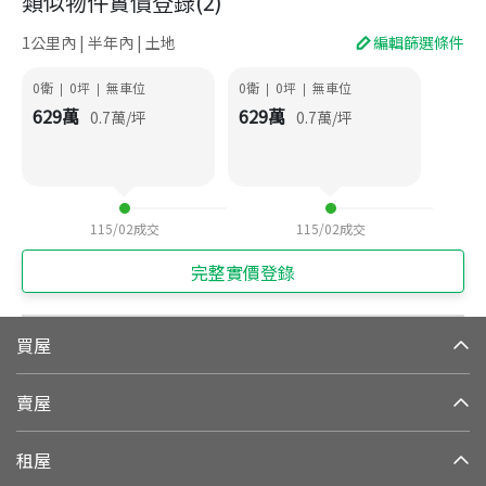
類似物件實價登錄
(
2
)
1公里內 | 半年內 | 土地
編輯篩選條件
0衛
0
坪
無車位
0衛
0
坪
無車位
|
|
|
|
629
萬
629
萬
0.7
萬/坪
0.7
萬/坪
115/02
成交
115/02
成交
完整實價登錄
買屋
賣屋
租屋