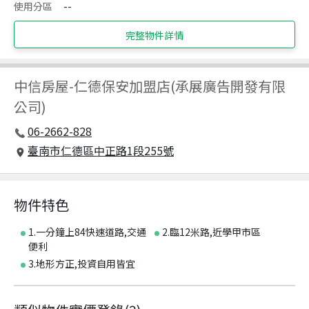
使用分區
--
完整物件詳情
中信房屋
-
仁德保安加盟店(承展廣告開發有限
公司)
06-2662-828
臺南市仁德區中正路1段255號
物件特色
1.一分鐘上84快速道路,交通
2.臨12米路,近學甲市區
便利
3.地形方正,投資自用皆宜