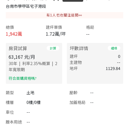
台南市學甲區宅子港段
有
1
人也在關注這間👀
總價
建坪單價
格局
1,942
萬
1.72萬/坪
--
房貸試算
坪數詳情
計算
細項
63,167
元/月
建坪
0
主建物
--
|
|
30
年
利率
2.35
%概算
2
地坪
1129.84
年寬限期
​符合首購資格嗎?
類型
土地
屋齡
--
樓層
0樓/0樓
加蓋格局
--
車位
--
謄本用途
--