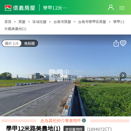
學甲12米路美農地(1)
學甲12米路美農地(1)
首頁
買屋
區域找屋
台南市買屋
台南市學甲區買屋
學甲12
米路美農地(1)
圖片 1/6
格局圖
此為其他仲介業者物件
學甲12米路美農地(1)
(1894072CT)
非信義物件