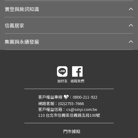
實登與房訊知識
信義居家
集團與永續發展
加好友
追蹤我們
客戶權益專線
：
0800-211-922
網路客服：
(02)2755-7666
客戶權益信箱：
cs@sinyi.com.tw
110 台北市信義區信義路五段100號
門市據點