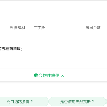
外牆建材
二丁掛
該層戶數
第五種商業區;
收合物件詳情
門口道路多寬？
是否使用天然瓦斯？