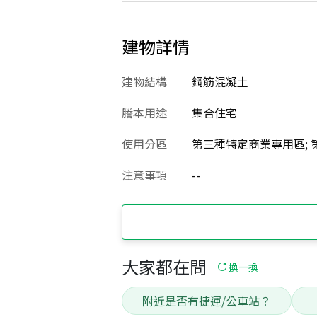
建物詳情
建物結構
鋼筋混凝土
謄本用途
集合住宅
使用分區
第三種特定商業專用區; 
注意事項
--
大家都在問
換一換
附近是否有捷運/公車站？