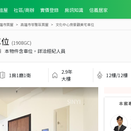
租屋
社區/商辦
實價登錄
房訊知識
信義居家
雄市買屋
高雄市苓雅區買屋
文化中心旁景觀美宅車位
車位
(1908GC)
價
本物件含車位，詳洽經紀人員
2.9年
1房1廳1衛
12樓/12樓
大樓
本案