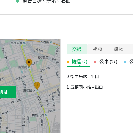
適合首購、新婚、收租
交通
學校
購物
捷運
公車
(
2
)
(
27
)
0
衛生局站 - 出口
1
五權國小站 - 出口
機能