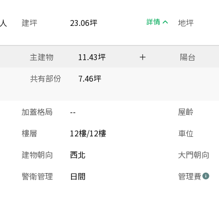
人
建坪
23.06坪
詳情
地坪
主建物
11.43坪
＋
陽台
共有部份
7.46坪
加蓋格局
--
屋齡
樓層
12樓/12樓
車位
建物朝向
西北
大門朝向
警衛管理
日間
管理費