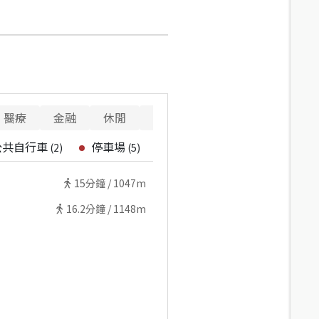
醫療
金融
休閒
寵物
警消
重要設施
公共自行車
停車場
(
2
)
(
5
)
15
分鐘 /
1047m
16.2
分鐘 /
1148m