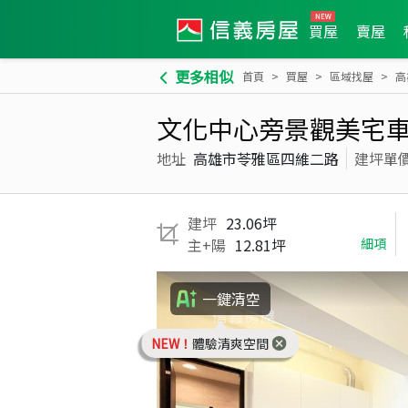
買屋
賣屋
更多相似
首頁
買屋
區域找屋
高
文化中心旁景觀美宅
地址
高雄市苓雅區四維二路
建坪單
建坪
23.06坪
主+陽
12.81坪
細項
一鍵清空
NEW！
體驗清爽空間