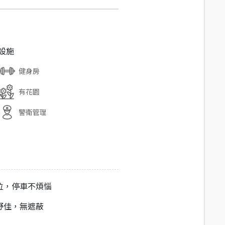
設施
健身房
有花園
警衛管理
位，停車不煩惱
野佳，無遮蔽