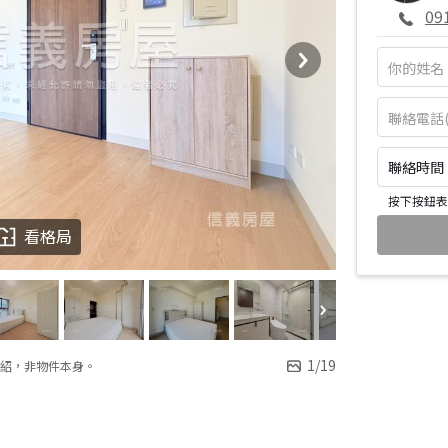
09
聯絡時間：皆
按下按鈕表
看格局
1
/
19
紹，非物件本身。