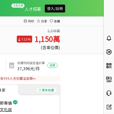
文化中心旁景觀美宅車位
人才招募
登入/註冊
列印
分享
收藏
1,238萬
1,150
萬
7.11%
(含車位價)
依據你的設定值計算
試算
37,396
元/月
有
595
人也在關注這間👀
專家
更多挑選
郭韋倫
文化店