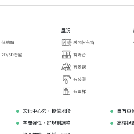
屋況
低總價
房間皆有窗
2D/3D看屋
有陽台
有景觀
有裝潢
有電梯
文化中心旁，優值地段
自有車
空間彈性，好規劃調整
高樓視