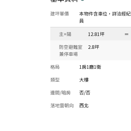
建坪單價
本物件含車位，詳洽經紀
員
主+陽
12.81坪
＝
防空避難室
2.8坪
兼停車場
格局
1房1廳1衛
類型
大樓
邊間/暗房
否/否
落地窗朝向
西北