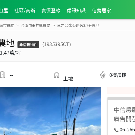
租屋
社區/商辦
實價登錄
房訊知識
信義居家
南市買屋
台南市玉井區買屋
玉井20米公路旁3.7分農地
分農地
(1935395CT)
非信義物件
1.47萬/坪
--
--
0樓/0樓
土地
中信房
廣告開
06-266