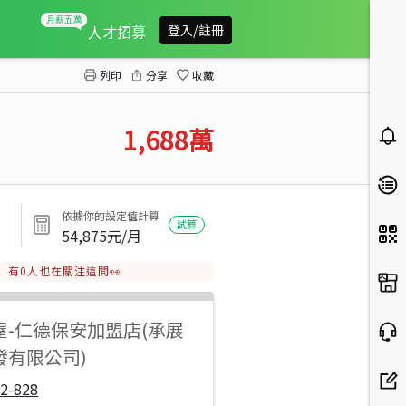
玉井20米公路旁3.7分農地
人才招募
登入/註冊
列印
分享
收藏
1,688
萬
依據你的設定值計算
試算
54,875
元/月
有
0
人也在關注這間👀
屋
-
仁德保安加盟店(承展
發有限公司)
2-828