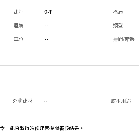
建坪
0坪
格局
屋齡
--
類型
車位
--
邊間/暗房
外牆建材
--
謄本用途
令，能否取得須俟建管機關審核結果。