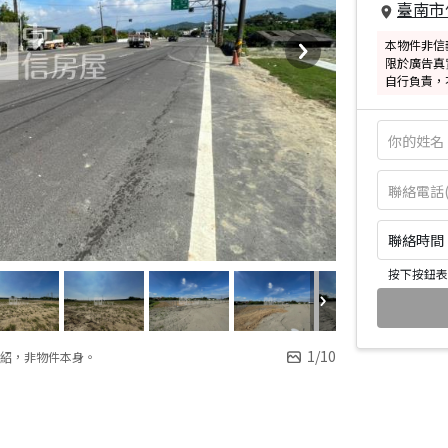
臺南市
本物件非信
限於廣告真
自行負責，
聯絡時間：皆
按下按鈕表
1
/
10
紹，非物件本身。