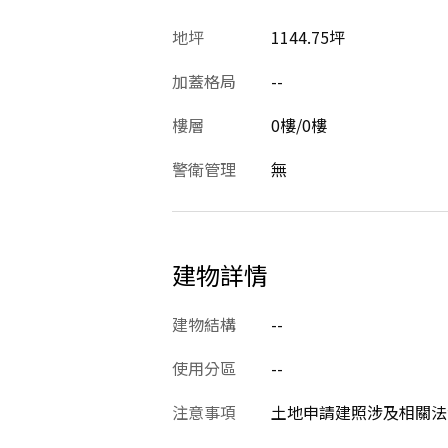
地坪
1144.75坪
加蓋格局
--
樓層
0樓/0樓
警衛管理
無
建物詳情
建物結構
--
使用分區
--
注意事項
土地申請建照涉及相關法