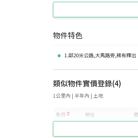
物件特色
1.鄰20米公路,大馬路旁,稀有釋出
類似物件實價登錄
(
4
)
1公里內 | 半年內 | 土地