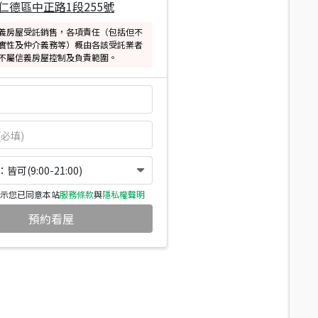
仁德區中正路1段255號
義房屋受託銷售，各項責任（包括但不
實性及仲介義務等）概由各該受託業者
不屬信義房屋控制及負責範圍。
可(9:00-21:00)
示您已同意本站
服務條款
與
隱私權聲明
預約看屋