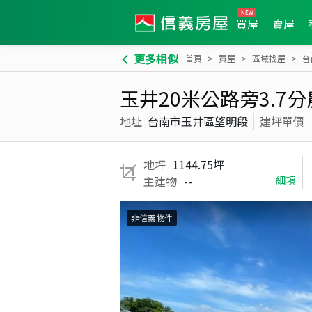
買屋
賣屋
更多相似
首頁
買屋
區域找屋
台
玉井20米公路旁3.7
地址
台南市玉井區望明段
建坪單價
地坪
1144.75坪
主建物
--
細項
非信義物件