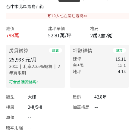
台中市北區青島西街
有
10
人也在關注這間👀
總價
建坪單價
格局
798
萬
52.81萬/坪
2房2廳2衛
房貸試算
坪數詳情
計算
細項
25,933
元/月
建坪
15.11
主+陽
15.1
|
|
30
年
利率
2.35
%概算
2
地坪
4.14
年寬限期
​符合首購資格嗎?
類型
大樓
屋齡
42.8年
樓層
2樓/5樓
加蓋格局
--
車位
--
謄本用途
--