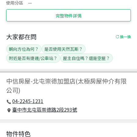
使用分區
--
完整物件詳情
大家都在問
換一換
朝向方位為何？
是否使用天然瓦斯？
附近是否有捷運/公車站？
屋主自住嗎？還是空屋？
中信房屋
-
北屯崇德加盟店(太極房屋仲介有限
公司)
04-2245-1231
臺中市北屯區崇德路2段293號
物件特色