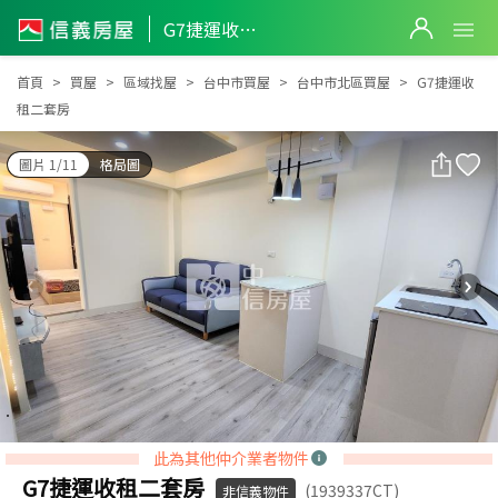
G7捷運收租二套房
G7捷運收租二套房
首頁
買屋
區域找屋
台中市買屋
台中市北區買屋
G7捷運收
租二套房
圖片 1/11
格局圖
此為其他仲介業者物件
G7捷運收租二套房
(1939337CT)
非信義物件