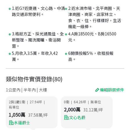
1.近G7近捷運、文心路、中清
2.近水湳市場、北平商圈、天
路交通非常便利。
津商圈、商家、店家林立、
食、衣、住、行樣樣好，生活
機能一級棒。
3.格局方正、採光通風佳、全
4.A房18500元、B房16500
新整理、獨洗獨曬、衛浴開
元。
窗。
5.月收入3.5萬，年收入42
6開價投報5％，收租投報
萬。
高。
類似物件實價登錄
(
80
)
1公里內 | 半年內 | 大樓
編輯篩選條件
2房1廳1衛
27.94
坪
0衛
64.26
坪
無車位
|
|
|
|
有車位
2,000
萬
31.12
萬/坪
1,050
萬
37.58
萬/坪
文心名爵
水蓮爵士