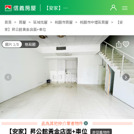
【安家】昇公館黃金店面+車位
【安家】昇公館黃金店面+車位
首頁
買屋
區域找屋
桃園市買屋
桃園市中壢區買屋
【安
家】昇公館黃金店面+車位
圖片 1/8
格局圖
此為其他仲介業者物件
【安家】昇公館黃金店面+車位
非信義物件