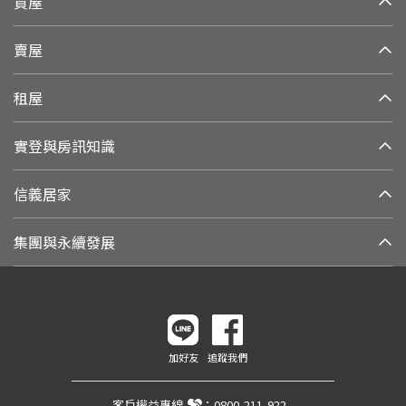
買屋
賣屋
租屋
實登與房訊知識
信義居家
集團與永續發展
加好友
追蹤我們
客戶權益專線
：
0800-211-922