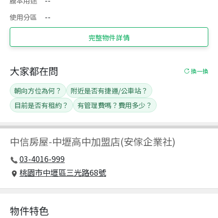
謄本用途
--
使用分區
--
完整物件詳情
大家都在問
換一換
朝向方位為何？
附近是否有捷運/公車站？
目前是否有租約？
有管理費嗎？費用多少？
中信房屋
-
中壢高中加盟店(安傢企業社)
03-4016-999
桃園市中壢區三光路68號
物件特色