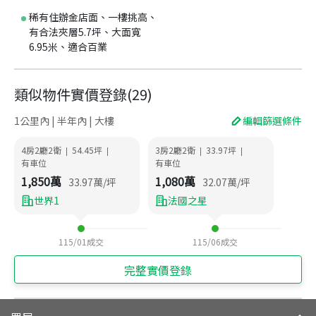
稀有住辦金店面、一樓挑高、
有合法夾層5.7坪、大面寬
6.95米、適合百業
類似物件實價登錄
(
29
)
1公里內 | 半年內 | 大樓
編輯篩選條件
4房2廳2衛
54.45
坪
3房2廳2衛
33.97
坪
|
|
|
|
有車位
有車位
1,850
萬
1,080
萬
33.97
萬/坪
32.07
萬/坪
世界1
法國之星
115/01
成交
115/06
成交
完整實價登錄