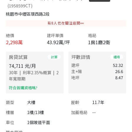
(1958599CT)
桃園市中壢區環西路2段
有
8
人也在關注這間👀
總價
建坪單價
格局
2,298
萬
43.92萬/坪
1房1廳2衛
房貸試算
坪數詳情
計算
細項
74,711
元/月
建坪
52.32
主+陽
26.6
|
|
30
年
利率
2.35
%概算
2
地坪
8.47
年寬限期
​符合首購資格嗎?
類型
大樓
屋齡
11.7年
樓層
1樓/13樓
加蓋格局
--
車位
1個坡道平面