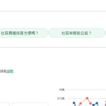
社區周邊採買方便嗎？
社區有哪些公設？
請看
說明
40萬
37.5萬