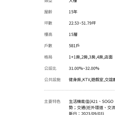
類型
大樓
屋齡
15
年
坪數
22.53~51.79坪
樓高
15層
戶數
581戶
格局
1+1房,2房,3房,4房,店面
公設比
31.00%~32.00%
公共設施
健身房,KTV,遊戲室,交誼
主要特色
生活機能佳(A21、SO
勢；交通(近外環道、交流
新日：2023/09/03)