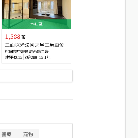
本
社區
1,588
萬
三面採光法國之星三房車位
桃園市中壢區環西路二段
建坪
42.15
3房2廳
15.1年
醫療
寵物