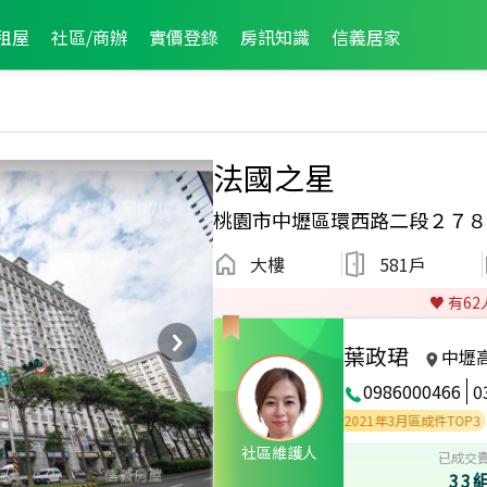
租屋
社區/商辦
實價登錄
房訊知識
信義居家
法國之星
桃園市中壢區環西路二段２７８
大樓
581戶
♥️ 有
62
葉政珺
中壢
0986000466
0
26年5月區成件TOP2
2023年5月區成件TOP2
2021年3月區成件TOP3
社區維護人
已成交
33