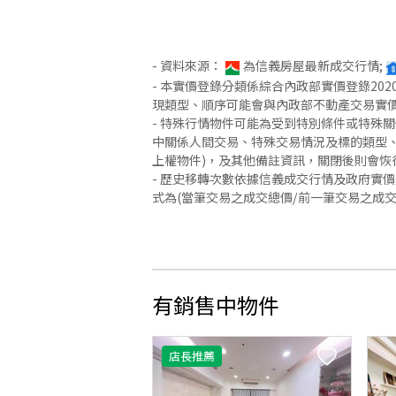
- 資料來源：
為信義房屋最新成交行情;
- 本實價登錄分類係綜合內政部實價登錄2
現類型、順序可能會與內政部不動產交易實
- 特殊行情物件可能為受到特別條件或特殊
中關係人間交易、特殊交易情況及標的類型、
上權物件)，及其他備註資訊，關閉後則會恢
- 歷史移轉次數依據信義成交行情及政府實
式為(當筆交易之成交總價/前一筆交易之成
有銷售中物件
店長推薦