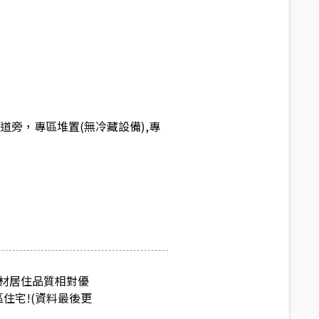
道旁，專區堆置(無冷藏設備),專
建材居住品質相對優
住宅!(資料最後更