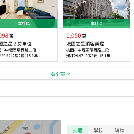
本
社區
本
社區
098
1,050
萬
萬
國之星２房車位
法國之星頂客美屋
園市中壢區環西路二段
桃園市中壢區環西路二段
坪
29.32
2房2廳
15.1年
建坪
29.97
2房2廳
15.1年
看全部
交通
學校
購物