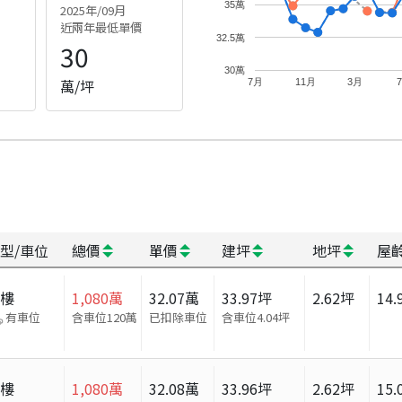
35萬
2025年/09月
近兩年最低單價
32.5萬
30
30萬
萬/坪
7月
11月
3月
型/車位
總價
單價
建坪
地坪
屋
大樓
1,080
萬
32.07
萬
33.97
坪
2.62
坪
14.
有車位
含車位120萬
已扣除車位
含車位
4.04
坪
大樓
1,080
萬
32.08
萬
33.96
坪
2.62
坪
15.