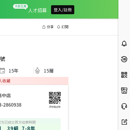
人才招募
登入/註冊
分享
訂閱
號
15
年
15層
人收藏
高中店
3-2860938
掃碼電話聊
賣方
已成交買方
從業時間
組
39組
7-8年