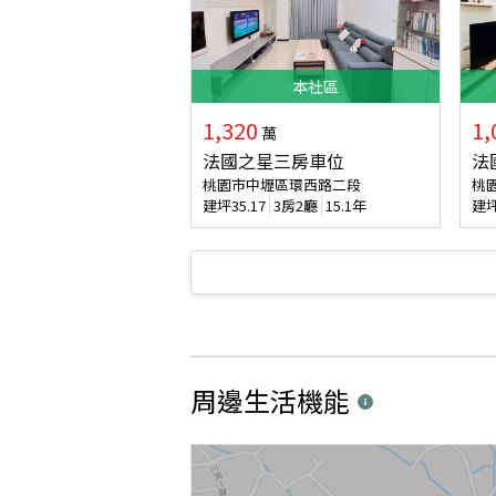
本
社區
1,320
1,
萬
法國之星三房車位
法
桃園市中壢區環西路二段
桃
建坪
35.17
3房2廳
15.1年
建
周邊生活機能