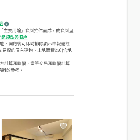
明
之「主要用途」資料推估而成，故資料呈
登錄類型與順序
功能，開啟後可即時排除顯示申報備註
易標的僅有建物、土地面積為0(含地
合方計算漲跌幅，當筆交易漲跌幅計算
請斟酌參考。