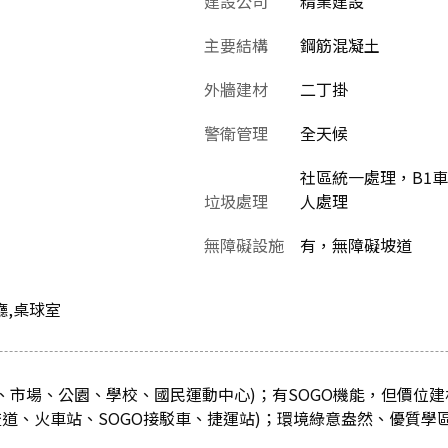
建設公司
精業建設
主要結構
鋼筋混凝土
外牆建材
二丁掛
警衛管理
全天候
社區統一處理，B1車
垃圾處理
人處理
無障礙設施
有，無障礙坡道
廳,桌球室
GO、市場、公園、學校、國民運動中心)；有SOGO機能，但價位
道、火車站、SOGO接駁車、捷運站)；環境綠意盎然、優質學區