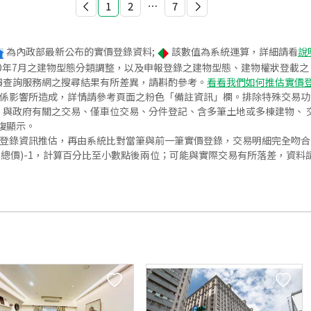
1
2
⋯
7
為內政部最新公布的實價登錄資料;
該數值為系統運算，詳細請看
說
020年7月之建物型態分類調整，以及申報登錄之建物型態、建物權狀登載
價查詢服務網之搜尋結果有所差異，請斟酌參考。
看看我們如何推估實價
關係影響所造成，詳情請參考頁面之粉色「備註資訊」欄。排除特殊交易
與政府有關之交易、僅車位交易、分件登記、含多筆土地或多棟建物、 交
復顯示。
價登錄資訊推估，再由系統比對當筆與前一筆實價登錄，交易明細完全吻
交總價)-1，計算百分比至小數點後兩位；可能與實際交易有所落差，資料