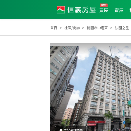
買屋
賣屋
首頁
社區/商辦
桃園市中壢區
法國之星
2026年5月區業績TOP1
2023年5月區業績TOP2
20
720度環景