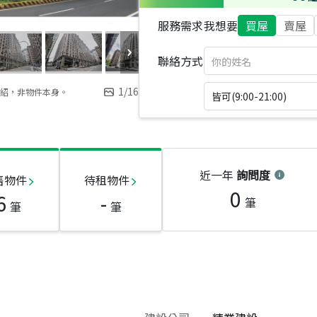
服務需求
我想要
買屋
賣屋
聯絡方式
1
/
16
紹，非物件本身。
皆可(9:00-21:00)
近一年
詢問度
售物件
待租物件
0
6
-
筆
筆
筆