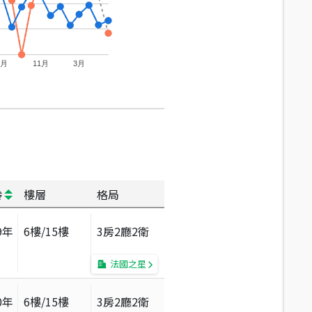
7月
11月
3月
齡
樓層
格局
9
年
6
樓/
15
樓
3房2廳2衛
法國之星
0
年
6
樓/
15
樓
3房2廳2衛