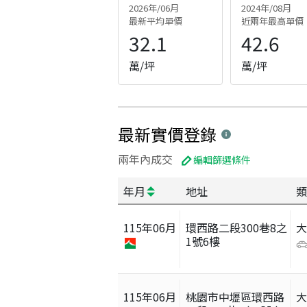
2026年/06月
2024年/08月
最新平均單價
近兩年最高單價
32.1
42.6
萬/坪
萬/坪
最新實價登錄
兩年內成交
編輯篩選條件
年月
地址
類
115
年
06
月
環西路二段300巷8之
1號6樓
115
年
06
月
桃園市中壢區環西路