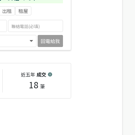
出租
租屋
回電給我
近五年
成交
18
筆