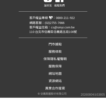
加好友
追蹤我們
客戶權益專線
：
0800-211-922
網路客服：
(02)2755-7666
客戶權益信箱：
cs@sinyi.com.tw
110 台北市信義區信義路五段100號
門市據點
服務條款
保障隱私權聲明
服務保障
網站地圖
資源網站
異業合作提案
©
信義房屋股份有限公司
20260804.b53805