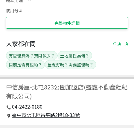
謄本用途
--
使用分區
--
完整物件詳情
大家都在問
換一換
有管理費嗎？費用多少？
土地屬性為何？
目前是否有租約？
屋況好嗎？需要整理嗎？
中信房屋
-
北屯823公園加盟店(盛鑫不動產經紀
有限公司)
04-2422-0180
臺中市北屯區昌平路2段18-33號