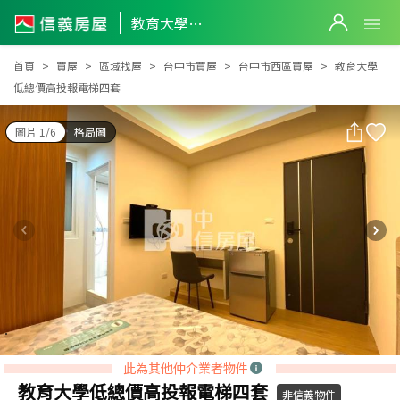
教育大學低總價高投報電梯四套
教育大學低總價高投報電梯四套
首頁
買屋
區域找屋
台中市買屋
台中市西區買屋
教育大學
低總價高投報電梯四套
圖片 1/6
格局圖
此為其他仲介業者物件
教育大學低總價高投報電梯四套
非信義物件