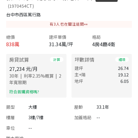
(1970454CT)
台中市西區篤行路
有
3
人也在關注這間👀
總價
建坪單價
格局
838
萬
31.34萬/坪
4房4廳4衛
房貸試算
坪數詳情
計算
細項
27,234
元/月
建坪
26.74
主+陽
19.12
|
|
30
年
利率
2.35
%概算
2
地坪
6.05
年寬限期
​符合首購資格嗎?
類型
大樓
屋齡
33.1年
樓層
3樓/7樓
加蓋格局
--
車位
--