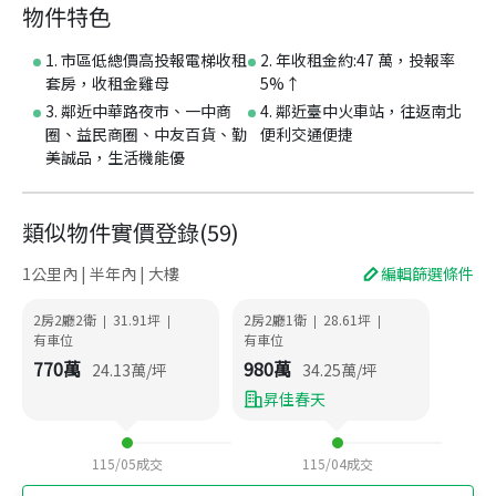
物件特色
1. 市區低總價高投報電梯收租
2. 年收租金約:47 萬，投報率
套房，收租金雞母
5%↑
3. 鄰近中華路夜市、一中商
4. 鄰近臺中火車站，往返南北
圈、益民商圈、中友百貨、勤
便利交通便捷
美誠品，生活機能優
類似物件實價登錄
(
59
)
1公里內 | 半年內 | 大樓
編輯篩選條件
2房2廳2衛
31.91
坪
2房2廳1衛
28.61
坪
|
|
|
|
有車位
有車位
770
萬
980
萬
24.13
萬/坪
34.25
萬/坪
昇佳春天
115/05
成交
115/04
成交