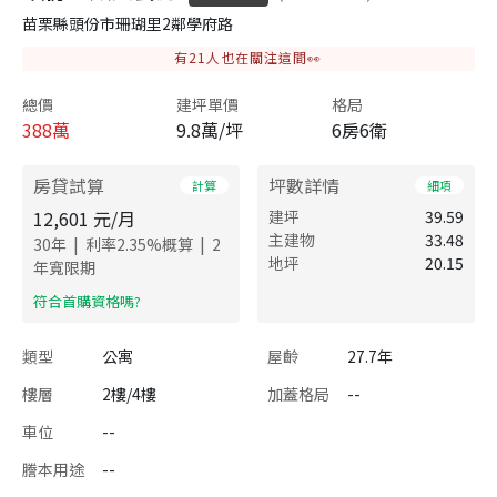
苗栗縣頭份市珊瑚里2鄰學府路
有
21
人也在關注這間👀
總價
建坪單價
格局
388
萬
9.8萬/坪
6房6衛
房貸試算
坪數詳情
計算
細項
12,601
元/月
建坪
39.59
主建物
33.48
|
|
30
年
利率
2.35
%概算
2
地坪
20.15
年寬限期
​符合首購資格嗎?
類型
公寓
屋齡
27.7年
樓層
2樓/4樓
加蓋格局
--
車位
--
謄本用途
--