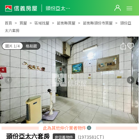
頭份亞太六套房
頭份亞太六套房
首頁
買屋
區域找屋
苗栗縣買屋
苗栗縣頭份市買屋
頭份亞
太六套房
圖片 1/4
格局圖
此為其他仲介業者物件
頭份亞太六套房
(1973581CT)
非信義物件