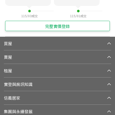
115/03
成交
115/01
成交
完整實價登錄
買屋
賣屋
租屋
實登與房訊知識
信義居家
集團與永續發展