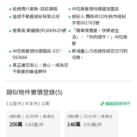
低總價六套房-目前滿租-
中信房屋頭份建國加盟店
佳成不動產經紀有限公司
經紀人:費雨祥(109)桃市經紀
字第001763號
營業員:蔡議鋒(95)069625號
「簡單買賣屋，快樂過生
活」、「你的達令！」中信房
屋
中信房屋頭份建國店-037-
將竭盡心力迅速完成您交付的
592666
任務，
真正讓您安心、放心，成為您
不動產的最佳夥伴
類似物件實價登錄
(
5
)
1公里內 | 半年內 | 公寓
編輯篩選條件
6房6衛
42.89
坪
無車位
6房6衛
35.62
坪
無車位
|
|
|
|
250
萬
140
萬
5.83
萬/坪
3.93
萬/坪