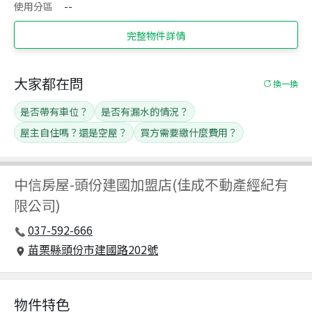
使用分區
--
完整物件詳情
大家都在問
換一換
是否帶有車位？
是否有漏水的情況？
屋主自住嗎？還是空屋？
買方需要繳什麼費用？
中信房屋
-
頭份建國加盟店(佳成不動產經紀有
限公司)
037-592-666
苗栗縣頭份市建國路202號
物件特色