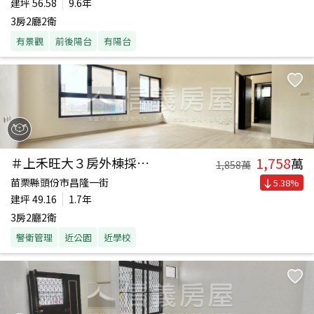
建坪
56.58
9.6年
3房2廳2衛
有景觀
前後陽台
有陽台
1,758
＃上禾旺大３房外棟採光戶
萬
1,858
萬
苗栗縣頭份市昌隆一街
5.38
%
建坪
49.16
1.7年
3房2廳2衛
警衛管理
近公園
近學校