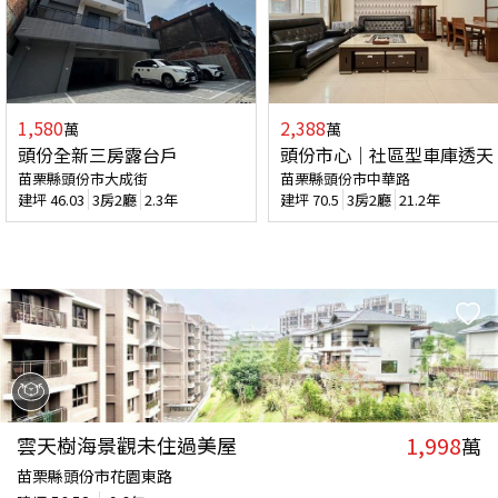
1,580
2,388
萬
萬
頭份全新三房露台戶
頭份市心｜社區型車庫透天
苗栗縣頭份市大成街
苗栗縣頭份市中華路
建坪
46.03
3房2廳
2.3年
建坪
70.5
3房2廳
21.2年
1,998
雲天樹海景觀未住過美屋
萬
苗栗縣頭份市花園東路