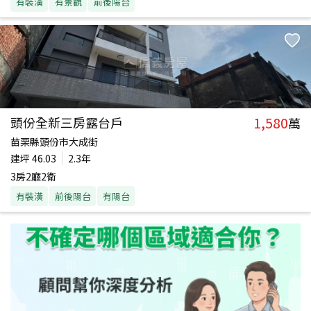
有裝潢
有景觀
前後陽台
1,580
頭份全新三房露台戶
萬
苗栗縣頭份市大成街
建坪
46.03
2.3年
3房2廳2衛
有裝潢
前後陽台
有陽台