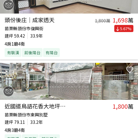
1,698
頭份後庄｜成家透天
萬
1,800
萬
苗栗縣頭份市復興街
5.67
%
建坪
59.42
33.9年
4房1廳4衛
有裝潢
前後陽台
有陽台
1,800
近國道鳥語花香大地坪透天
萬
苗栗縣頭份市東興別墅
建坪
79.11
33.2年
4房3廳4衛