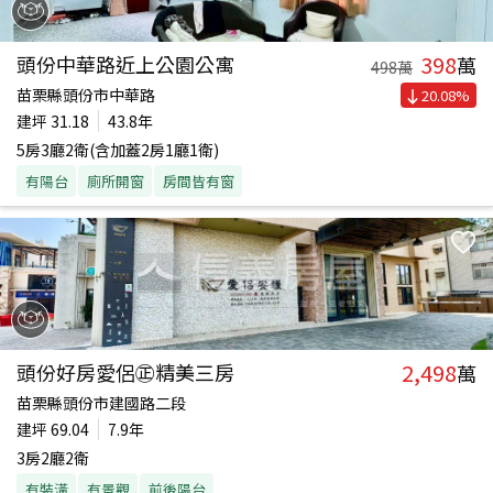
398
頭份中華路近上公園公寓
萬
498
萬
苗栗縣頭份市中華路
20.08
%
建坪
31.18
43.8年
5房3廳2衛(含加蓋2房1廳1衛)
有陽台
廁所開窗
房間皆有窗
2,498
頭份好房愛侶㊣精美三房
萬
苗栗縣頭份市建國路二段
建坪
69.04
7.9年
3房2廳2衛
有裝潢
有景觀
前後陽台