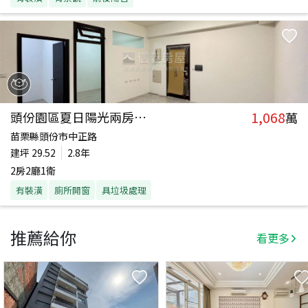
1,068
頭份園區夏日陽光兩房平車
萬
苗栗縣頭份市中正路
建坪
29.52
2.8年
2房2廳1衛
有裝潢
廁所開窗
具垃圾處理
推薦給你
看更多