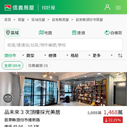
苗栗縣頭份市買房：房屋物件出售、房價分析
找好屋
首頁
買屋
區域找屋
苗栗縣買屋
苗栗縣頭份市買屋
區域
地圖
捷運
自備款
頭份市
類型
總價
格局
更多
全部
(654)
信義嚴選
(0)
1,468
品未來３次頂樓採光美居
萬
1,888
萬
苗栗縣頭份市維新路
22.25
%
建坪
45.04
10.3年