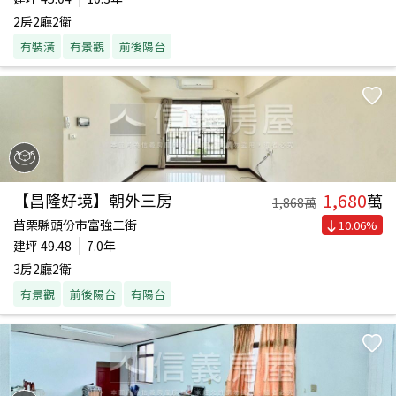
2房2廳2衛
有裝潢
有景觀
前後陽台
1,680
【昌隆好境】朝外三房
萬
1,868
萬
苗栗縣頭份市富強二街
10.06
%
建坪
49.48
7.0年
3房2廳2衛
有景觀
前後陽台
有陽台