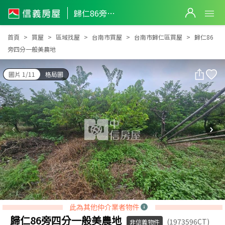
歸仁86旁四分一般美農地
歸仁86旁四分一般美農地
首頁
買屋
區域找屋
台南市買屋
台南市歸仁區買屋
歸仁86
旁四分一般美農地
圖片 1/11
格局圖
此為其他仲介業者物件
歸仁86旁四分一般美農地
(1973596CT)
非信義物件