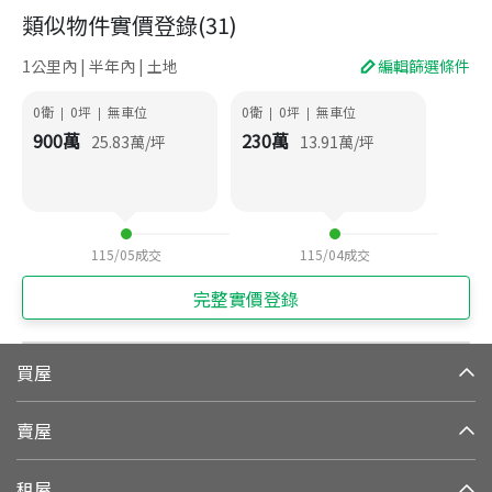
類似物件實價登錄
(
31
)
1公里內 | 半年內 | 土地
編輯篩選條件
0衛
0
坪
無車位
0衛
0
坪
無車位
|
|
|
|
900
萬
230
萬
25.83
萬/坪
13.91
萬/坪
115/05
成交
115/04
成交
完整實價登錄
買屋
賣屋
租屋