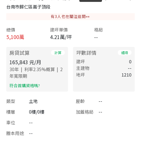
台南市歸仁區崙子頂段
有
3
人也在關注這間👀
總價
建坪單價
格局
5,100
萬
4.21萬/坪
--
房貸試算
坪數詳情
計算
細項
165,843
元/月
建坪
0
主建物
--
|
|
30
年
利率
2.35
%概算
2
地坪
1210
年寬限期
​符合首購資格嗎?
類型
土地
屋齡
--
樓層
0樓/0樓
加蓋格局
--
車位
--
謄本用途
--