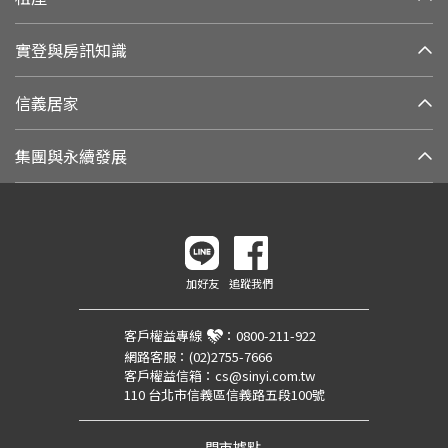
實登與房訊知識
信義居家
集團與永續發展
加好友
追蹤我們
客戶權益專線
：
0800-211-922
網路客服：
(02)2755-7666
客戶權益信箱：
cs@sinyi.com.tw
110 台北市信義區信義路五段100號
門市據點