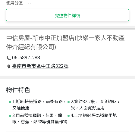
使用分區
--
完整物件詳情
中信房屋
-
新市中正加盟店(快樂一家人不動產
仲介經紀有限公司)
06-5897-288
臺南市新市區中正路322號
物件特色
1.近86快速道路，前後有路，
2.寬約32.2米，深度約93.7
交通便捷
米，大面寬好運用
3.目前種植釋迦、芒果、龍
4.土地約94坪為道路用地
眼、香蕉、酪梨等優質農作物