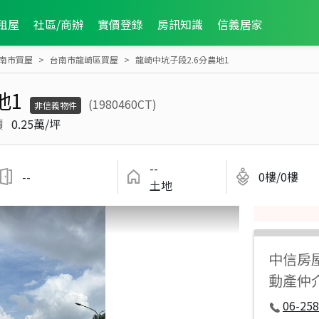
租屋
社區/商辦
實價登錄
房訊知識
信義居家
南市買屋
台南市龍崎區買屋
龍崎中坑子段2.6分農地1
地1
(1980460CT)
非信義物件
價
0.25萬/坪
--
--
0樓/0樓
土地
中信房
動產仲
06-258