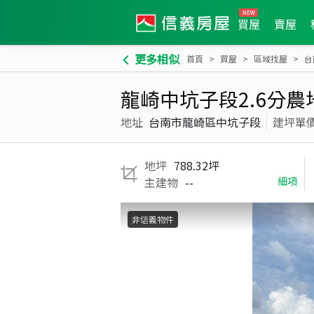
買屋
賣屋
更多相似
首頁
買屋
區域找屋
台
龍崎中坑子段2.6分農
地址
台南市龍崎區中坑子段
建坪單
地坪
788.32坪
主建物
--
細項
非信義物件