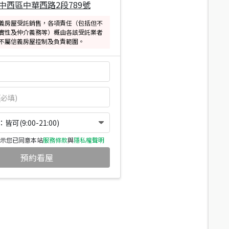
中西區中華西路2段789號
義房屋受託銷售，各項責任（包括但不
實性及仲介義務等）概由各該受託業者
不屬信義房屋控制及負責範圍。
可(9:00-21:00)
示您已同意本站
服務條款
與
隱私權聲明
預約看屋