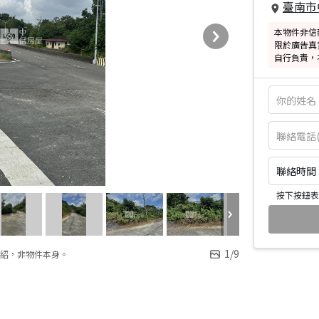
臺南市
本物件非信
限於廣告真
自行負責，
聯絡時間：皆
按下按鈕表
1
/
9
紹，非物件本身。