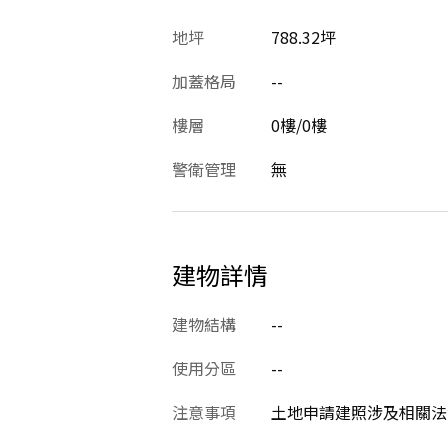
地坪
788.32坪
加蓋格局
--
樓層
0樓/0樓
警衛管理
無
建物詳情
建物結構
--
使用分區
--
注意事項
土地申請建照涉及相關法