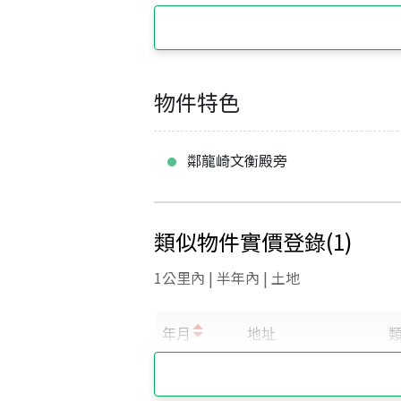
物件特色
鄰龍崎文衡殿旁
類似物件實價登錄
(
1
)
1公里內 | 半年內 | 土地