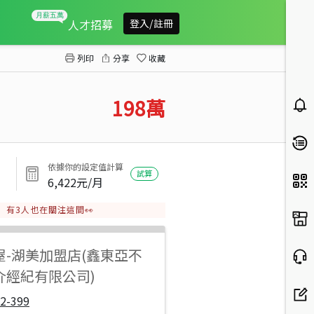
龍崎中坑子段2.6分農地1
人才招募
登入/註冊
列印
分享
收藏
198
萬
依據你的設定值計算
試算
6,422
元/月
有
3
人也在關注這間👀
屋
-
湖美加盟店(鑫東亞不
介經紀有限公司)
2-399