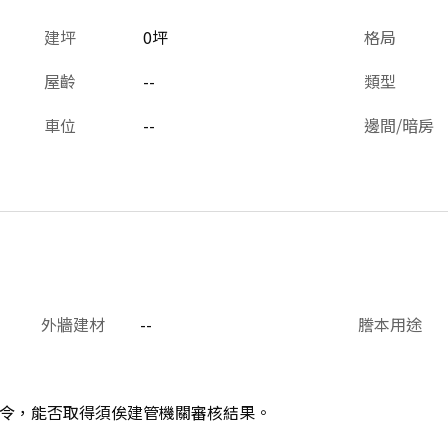
建坪
0坪
格局
屋齡
--
類型
車位
--
邊間/暗房
外牆建材
--
謄本用途
令，能否取得須俟建管機關審核結果。