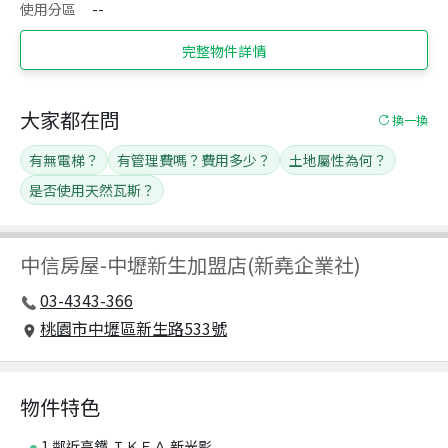
使用分區
--
完整物件詳情
大家都在問
換一換
有無電梯？
有管理費嗎？費用多少？
土地屬性為何？
是否使用天然瓦斯？
中信房屋
-
中壢新生加盟店(新堯企業社)
03-4343-366
桃園市中壢區新生路533號
物件特色
1.鄰近高鐵 ＩＫＥＡ 新光影