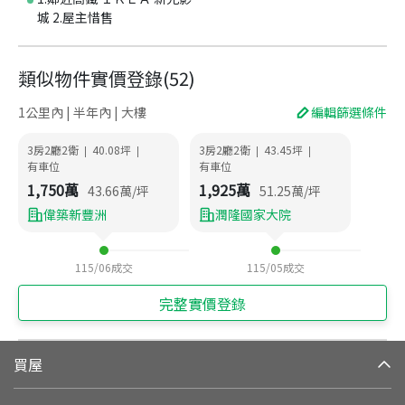
城 2.屋主惜售
類似物件實價登錄
(
52
)
1公里內 | 半年內 | 大樓
編輯篩選條件
3房2廳2衛
40.08
坪
3房2廳2衛
43.45
坪
|
|
|
|
有車位
有車位
1,750
萬
1,925
萬
43.66
萬/坪
51.25
萬/坪
偉築新豐洲
潤隆國家大院
115/06
成交
115/05
成交
完整實價登錄
買屋