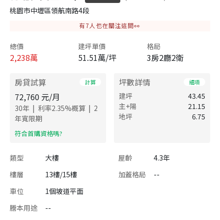
桃園市中壢區領航南路4段
有
7
人也在關注這間👀
總價
建坪單價
格局
2,238
萬
51.51萬/坪
3房2廳2衛
房貸試算
坪數詳情
計算
細項
72,760
元/月
建坪
43.45
主+陽
21.15
|
|
30
年
利率
2.35
%概算
2
地坪
6.75
年寬限期
​符合首購資格嗎?
類型
大樓
屋齡
4.3年
樓層
13樓/15樓
加蓋格局
--
車位
1個坡道平面
謄本用途
--