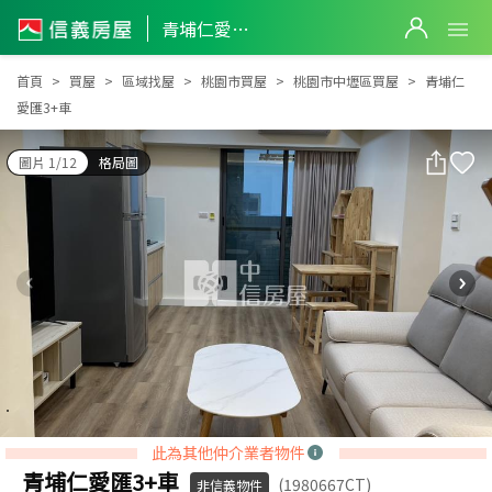
青埔仁愛匯3+車
青埔仁愛匯3+車
首頁
買屋
區域找屋
桃園市買屋
桃園市中壢區買屋
青埔仁
愛匯3+車
圖片 1/12
格局圖
此為其他仲介業者物件
青埔仁愛匯3+車
(1980667CT)
非信義物件