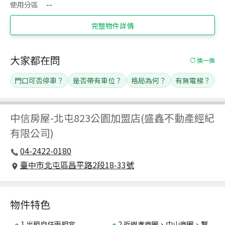
使用分區
--
完整物件詳情
大家都在問
換一換
門口可否停車？
是否帶有車位？
格局為何？
有無電梯？
中信房屋
-
北屯823公園加盟店(盛鑫不動產經紀
有限公司)
04-2422-0180
臺中市北屯區昌平路2段18-33號
物件特色
1.出租自住兩相宜
2.近樹孝商圈、中山商圈、賢