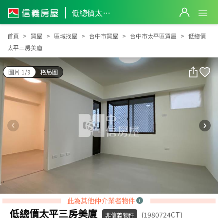
低總價太平三房美廈
低總價太平三房美廈
首頁
買屋
區域找屋
台中市買屋
台中市太平區買屋
低總價
太平三房美廈
圖片 1/9
格局圖
此為其他仲介業者物件
低總價太平三房美廈
(1980724CT)
非信義物件