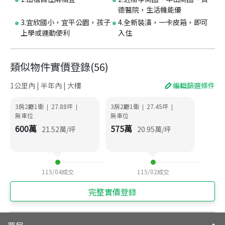
德醫院，生活機能優
3.宜欣國小，宜平公園，孩子
4.全新裝潢，一卡皮箱，即可
上學或運動便利
入住
類似物件實價登錄
(
56
)
1公里內 | 半年內 | 大樓
編輯篩選條件
3房2廳1衛
27.88
坪
3房2廳1衛
27.45
坪
|
|
|
|
無車位
無車位
600
萬
575
萬
21.52
萬/坪
20.95
萬/坪
115/04
成交
115/02
成交
完整實價登錄