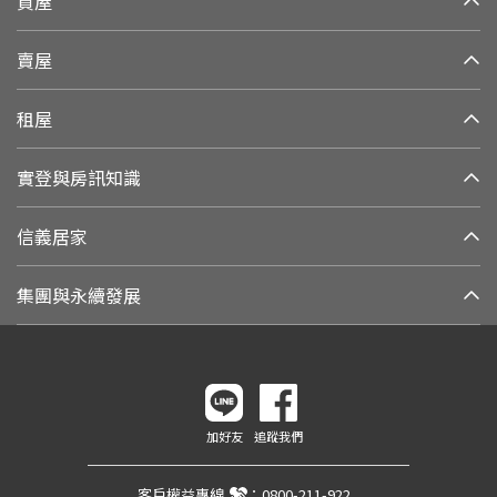
買屋
賣屋
租屋
實登與房訊知識
信義居家
集團與永續發展
加好友
追蹤我們
客戶權益專線
：
0800-211-922