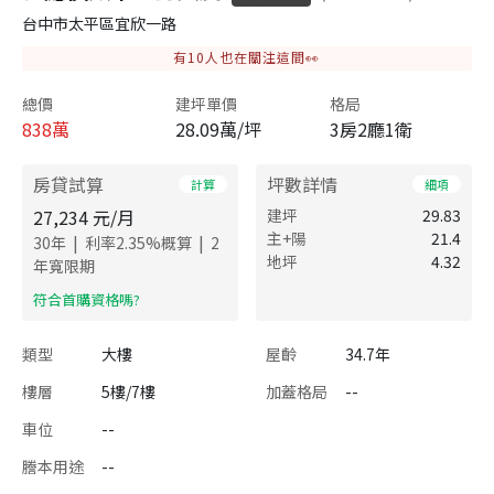
台中市太平區宜欣一路
有
10
人也在關注這間👀
總價
建坪單價
格局
838
萬
28.09萬/坪
3房2廳1衛
房貸試算
坪數詳情
計算
細項
27,234
元/月
建坪
29.83
主+陽
21.4
|
|
30
年
利率
2.35
%概算
2
地坪
4.32
年寬限期
​符合首購資格嗎?
類型
大樓
屋齡
34.7年
樓層
5樓/7樓
加蓋格局
--
車位
--
謄本用途
--