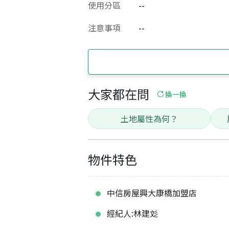
使用分區
--
注意事項
--
大家都在問
換一換
土地屬性為何？
物件特色
中信房屋興大康橋加盟店
經紀人:林建彣