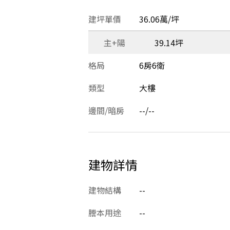
建坪單價
36.06萬/坪
主+陽
39.14坪
格局
6房6衛
類型
大樓
邊間/暗房
--/--
建物詳情
建物結構
--
謄本用途
--