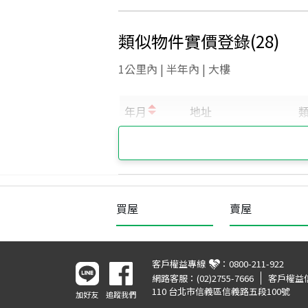
類似物件實價登錄
(
28
)
1公里內 | 半年內 | 大樓
買屋
賣屋
客戶權益專線
：
0800-211-922
網路客服：
(02)2755-7666
客戶權益
110 台北市信義區信義路五段100號
加好友
追蹤我們