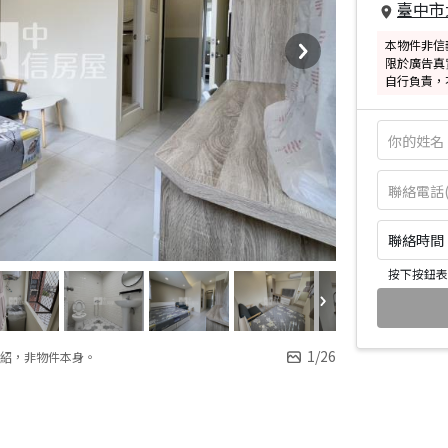
臺中市
本物件非信
限於廣告真
自行負責，
聯絡時間：皆
按下按鈕表
1
/
26
紹，非物件本身。