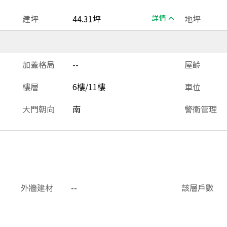
建坪
44.31坪
詳情
地坪
加蓋格局
--
屋齡
樓層
6樓/11樓
車位
大門朝向
南
警衛管理
外牆建材
--
該層戶數