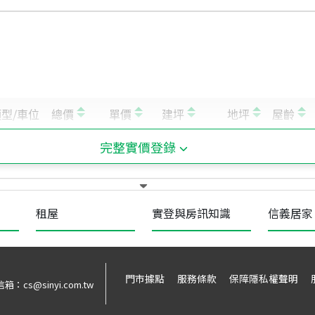
完整實價登錄
租屋
實登與房訊知識
信義居家
門市據點
服務條款
保障隱私權聲明
信箱：
cs@sinyi.com.tw