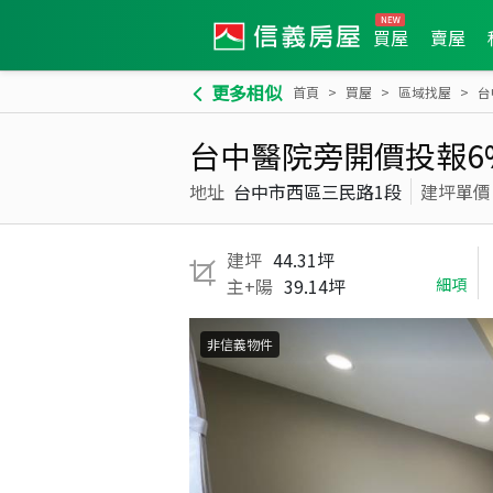
買屋
賣屋
更多相似
首頁
買屋
區域找屋
台
台中醫院旁開價投報6
地址
台中市西區三民路1段
建坪單價
建坪
44.31坪
主+陽
39.14坪
細項
非信義物件