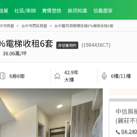
租屋
社區/商辦
實價登錄
房訊知識
信義居家
中市買屋
台中市西區買屋
台中醫院旁開價投報6%電梯收租6套
%電梯收租6套
(1984436CT)
非信義物件
36.06萬/坪
42.9年
6房6衛
6樓/11樓
大樓
中信房
(麗莊
04-240