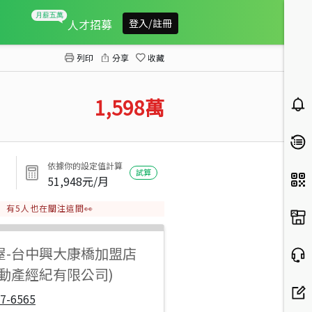
台中醫院旁開價投報6%電梯收租6套
人才招募
登入/註冊
列印
分享
收藏
1,598
萬
依據你的設定值計算
試算
51,948
元/月
有
5
人也在關注這間👀
屋
-
台中興大康橋加盟店
不動產經紀有限公司)
7-6565