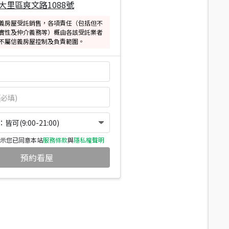
大里區爽文路1088號
義房屋受託銷售，各項責任（包括但不
實性及仲介義務等）概由各該受託業者
不屬信義房屋控制及負責範圍。
可(9:00-21:00)
示您已同意本站
服務條款
與
隱私權聲明
預約看屋