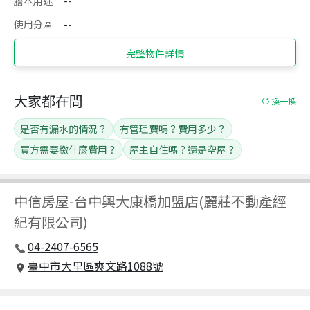
謄本用途
--
使用分區
--
完整物件詳情
大家都在問
換一換
是否有漏水的情況？
有管理費嗎？費用多少？
買方需要繳什麼費用？
屋主自住嗎？還是空屋？
中信房屋
-
台中興大康橋加盟店(麗莊不動產經
紀有限公司)
04-2407-6565
臺中市大里區爽文路1088號