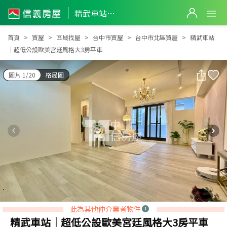
精武車站｜超低公設歐美宮廷風格大3房平車
精武車站｜超低公設歐美宮廷風格大3房平車
首頁
買屋
區域找屋
台中市買屋
台中市北區買屋
精武車站
｜超低公設歐美宮廷風格大3房平車
圖片 1/20
格局圖
此為其他仲介業者物件
精武車站｜超低公設歐美宮廷風格大3房平車