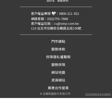
加好友
追蹤我們
客戶權益專線
：
0800-211-922
網路客服：
(02)2755-7666
客戶權益信箱：
cs@sinyi.com.tw
110 台北市信義區信義路五段100號
門市據點
服務條款
保障隱私權聲明
服務保障
網站地圖
資源網站
異業合作提案
©
信義房屋股份有限公司
20260804.b53805