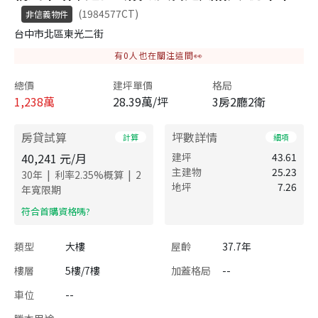
(1984577CT)
非信義物件
台中市北區東光二街
有
0
人也在關注這間👀
總價
建坪單價
格局
1,238
萬
28.39萬/坪
3房2廳2衛
房貸試算
坪數詳情
計算
細項
40,241
元/月
建坪
43.61
主建物
25.23
|
|
30
年
利率
2.35
%概算
2
地坪
7.26
年寬限期
​符合首購資格嗎?
類型
大樓
屋齡
37.7年
樓層
5樓/7樓
加蓋格局
--
車位
--