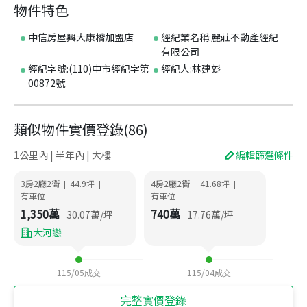
物件特色
中信房屋興大康橋加盟店
經紀業名稱:麗莊不動產經紀
有限公司
經紀字號:(110)中市經紀字第
經紀人:林建彣
00872號
類似物件實價登錄
(
86
)
1公里內 | 半年內 | 大樓
編輯篩選條件
3房2廳2衛
44.9
坪
4房2廳2衛
41.68
坪
|
|
|
|
有車位
有車位
1,350
萬
740
萬
30.07
萬/坪
17.76
萬/坪
大河戀
115/05
成交
115/04
成交
完整實價登錄