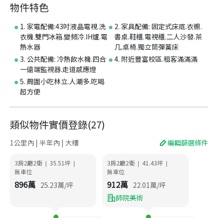
物件特色
1. 家電配備:43吋液晶電視.洗
2. 家具配備: 固定式床底.衣櫥.
衣機.雙門冰箱.變頻冷.IH爐.電
書桌.鞋櫃.電視櫃.二人沙發.茶
熱水器
几.桌椅.獨立筒彈簧床
3. 公共配備: 冷熱飲水機.四合
4. 附近豐富校區.租客滿滿滿
一遠端監視器.走道感應燈
5. 周圍小吃林立.人潮多.吃喝
超方便
類似物件實價登錄
(
27
)
1公里內 | 半年內 | 大樓
編輯篩選條件
3房2廳2衛
35.51
坪
3房2廳2衛
41.43
坪
|
|
|
|
無車位
無車位
896
萬
912
萬
25.23
萬/坪
22.01
萬/坪
師院美術