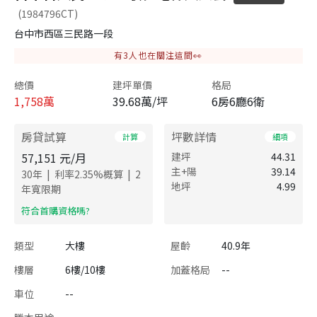
(1984796CT)
台中市西區三民路一段
有
3
人也在關注這間👀
總價
建坪單價
格局
1,758
萬
39.68萬/坪
6房6廳6衛
房貸試算
坪數詳情
計算
細項
57,151
元/月
建坪
44.31
主+陽
39.14
|
|
30
年
利率
2.35
%概算
2
地坪
4.99
年寬限期
​符合首購資格嗎?
類型
大樓
屋齡
40.9年
樓層
6樓/10樓
加蓋格局
--
車位
--