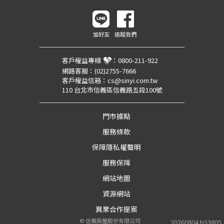
加好友
追蹤我們
客戶權益專線
：
0800-211-922
網路客服：
(02)2755-7666
客戶權益信箱：
cs@sinyi.com.tw
110 台北市信義區信義路五段100號
門市據點
服務條款
保障隱私權聲明
服務保障
網站地圖
資源網站
異業合作提案
©
信義房屋股份有限公司
20260804.b53805