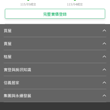
115/05
成交
115/04
成交
完整實價登錄
買屋
賣屋
租屋
實登與房訊知識
信義居家
集團與永續發展