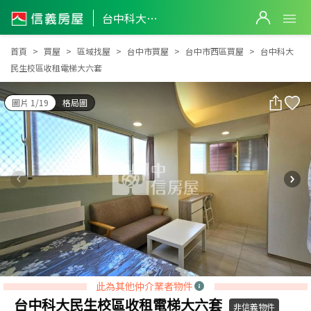
台中科大民生校區收租電梯大六套
台中科大民生校區收租電梯大六套
首頁
買屋
區域找屋
台中市買屋
台中市西區買屋
台中科大
民生校區收租電梯大六套
圖片 1/19
格局圖
此為其他仲介業者物件
台中科大民生校區收租電梯大六套
非信義物件