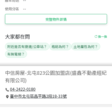
謄本用途
--
使用分區
--
完整物件詳情
大家都在問
換一換
附近是否有捷運/公車站？
格局為何？
土地屬性為何？
有無電梯？
中信房屋
-
北屯823公園加盟店(盛鑫不動產經紀
有限公司)
04-2422-0180
臺中市北屯區昌平路2段18-33號