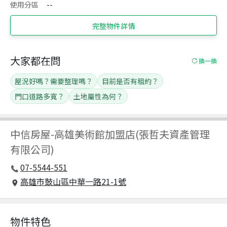
使用分區
--
完整物件詳情
大家都在問
換一換
屋況好嗎？需要整理嗎？
目前是否有租約？
門口道路多寬？
土地屬性為何？
中信房屋
-
高雄美術館加盟店(張哲夫資產管理
有限公司)
07-5544-551
高雄市鼓山區中華一路21-1號
物件特色