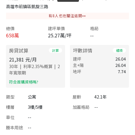
高雄市前鎮區凱旋三路
有
8
人也在關注這間👀
總價
建坪單價
格局
658
萬
25.27萬/坪
--
房貸試算
坪數詳情
計算
細項
21,381
元/月
建坪
26.04
主+陽
26.04
|
|
30
年
利率
2.35
%概算
2
地坪
7.74
年寬限期
​符合首購資格嗎?
類型
公寓
屋齡
42.1年
樓層
3樓/5樓
加蓋格局
--
車位
--
謄本用途
--