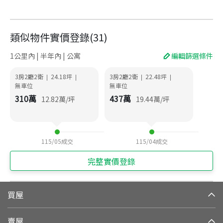
類似物件實價登錄
(
31
)
1公里內 | 半年內 | 公寓
編輯篩選條件
3房2廳2衛
24.18
坪
3房2廳2衛
22.48
坪
|
|
|
|
無車位
無車位
310
萬
437
萬
12.82
萬/坪
19.44
萬/坪
115/05
成交
115/04
成交
完整實價登錄
買屋
賣屋