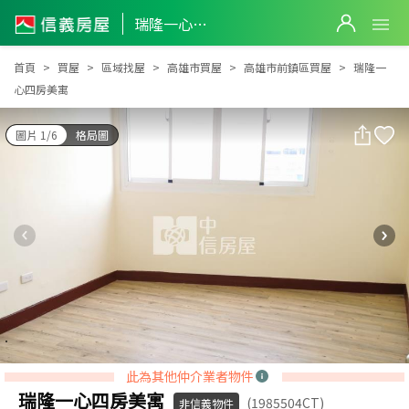
瑞隆一心四房美寓
瑞隆一心四房美寓
首頁
買屋
區域找屋
高雄市買屋
高雄市前鎮區買屋
瑞隆一
心四房美寓
圖片 1/6
格局圖
此為其他仲介業者物件
瑞隆一心四房美寓
(1985504CT)
非信義物件