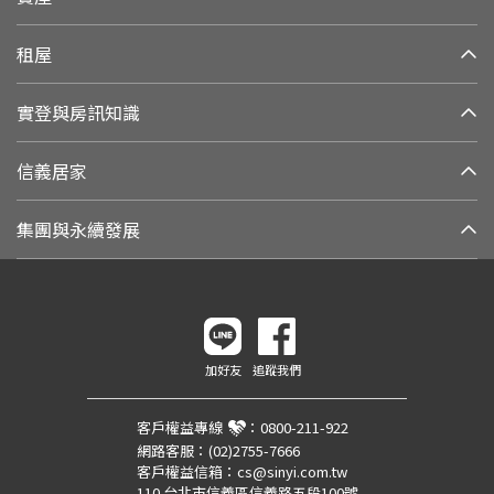
租屋
實登與房訊知識
信義居家
集團與永續發展
加好友
追蹤我們
客戶權益專線
：
0800-211-922
網路客服：
(02)2755-7666
客戶權益信箱：
cs@sinyi.com.tw
110 台北市信義區信義路五段100號