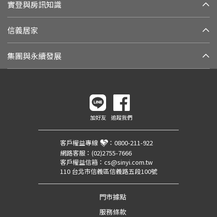
實登與房訊知識
信義居家
集團與永續發展
加好友
追蹤我們
客戶權益專線
：
0800-211-922
網路客服：
(02)2755-7666
客戶權益信箱：
cs@sinyi.com.tw
110 台北市信義區信義路五段100號
門市據點
服務條款