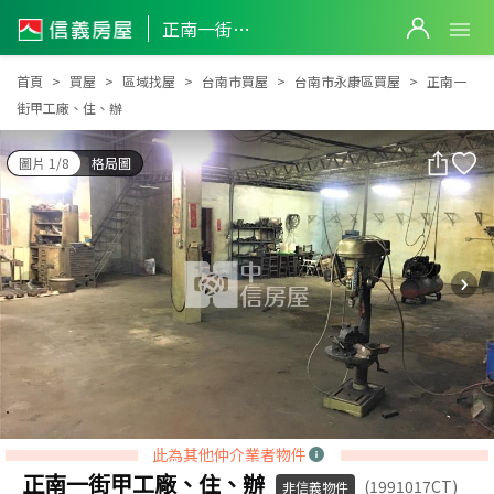
正南一街甲工廠、住、辦
正南一街甲工廠、住、辦
首頁
買屋
區域找屋
台南市買屋
台南市永康區買屋
正南一
街甲工廠、住、辦
圖片 1/8
格局圖
此為其他仲介業者物件
正南一街甲工廠、住、辦
(1991017CT)
非信義物件