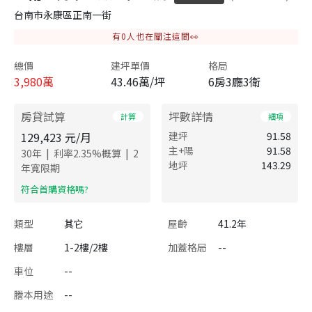
台南市永康區正南一街
有
0
人也在關注這間👀
總價
建坪單價
格局
3,980
萬
43.46萬/坪
6房3廳3衛
房貸試算
坪數詳情
計算
細項
129,423
元/月
建坪
91.58
主+陽
91.58
|
|
30
年
利率
2.35
%概算
2
地坪
143.29
年寬限期
​符合首購資格嗎?
類型
其它
屋齡
41.2年
樓層
1-2樓/2樓
加蓋格局
--
車位
--
謄本用途
--