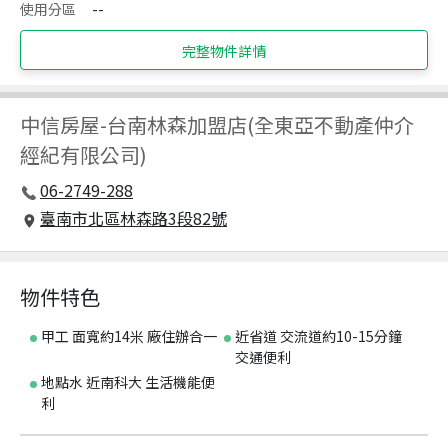
使用分區
--
完整物件詳情
中信房屋
-
台南林森加盟店(全東亞不動產仲介
經紀有限公司)
06-2749-288
臺南市北區林森路3段82號
物件特色
甲工 面寬約14米 廠住辦合一
近省道 交流道約10-15分鐘
交通便利
地點水 近南科大 生活機能便
利