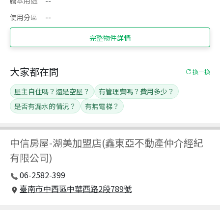
謄本用途
--
使用分區
--
完整物件詳情
大家都在問
換一換
屋主自住嗎？還是空屋？
有管理費嗎？費用多少？
是否有漏水的情況？
有無電梯？
中信房屋
-
湖美加盟店(鑫東亞不動產仲介經紀
有限公司)
06-2582-399
臺南市中西區中華西路2段789號