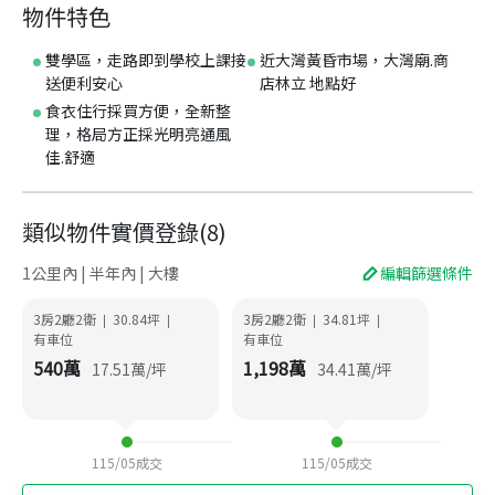
物件特色
雙學區，走路即到學校上課接
近大灣黃昏市場，大灣廟.商
送便利安心
店林立 地點好
食衣住行採買方便，全新整
理，格局方正採光明亮通風
佳.舒適
類似物件實價登錄
(
8
)
1公里內 | 半年內 | 大樓
編輯篩選條件
3房2廳2衛
30.84
坪
3房2廳2衛
34.81
坪
|
|
|
|
有車位
有車位
540
萬
1,198
萬
17.51
萬/坪
34.41
萬/坪
115/05
成交
115/05
成交