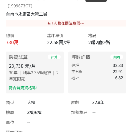
(1999673CT)
台南市永康區大灣三街
有
7
人也在關注這間👀
總價
建坪單價
格局
730
萬
22.58萬/坪
2房2廳2衛
房貸試算
坪數詳情
計算
細項
23,738
元/月
建坪
32.33
主+陽
22.91
|
|
30
年
利率
2.35
%概算
2
地坪
6.82
年寬限期
​符合首購資格嗎?
類型
大樓
屋齡
32.8年
樓層
3樓/6樓
加蓋格局
--
車位
--