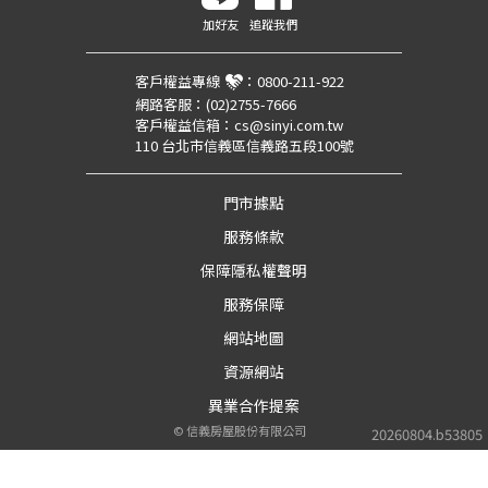
加好友
追蹤我們
客戶權益專線
：
0800-211-922
網路客服：
(02)2755-7666
客戶權益信箱：
cs@sinyi.com.tw
110 台北市信義區信義路五段100號
門市據點
服務條款
保障隱私權聲明
服務保障
網站地圖
資源網站
異業合作提案
©
信義房屋股份有限公司
20260804.b53805