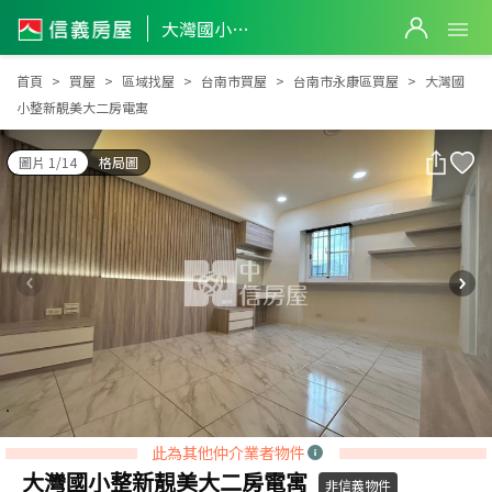
大灣國小整新靚美大二房電寓
大灣國小整新靚美大二房電寓
首頁
買屋
區域找屋
台南市買屋
台南市永康區買屋
大灣國
小整新靚美大二房電寓
圖片 1/14
格局圖
此為其他仲介業者物件
大灣國小整新靚美大二房電寓
非信義物件