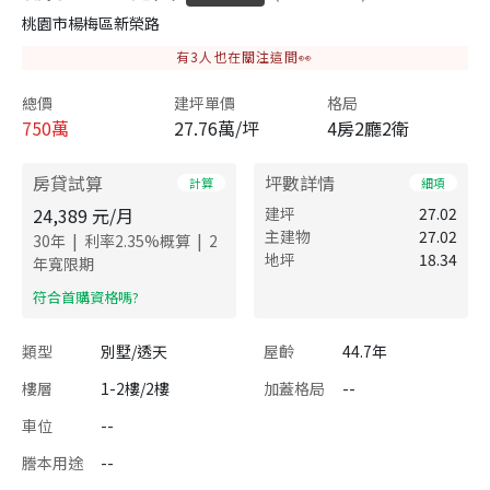
桃園市楊梅區新榮路
有
3
人也在關注這間👀
總價
建坪單價
格局
750
萬
27.76萬/坪
4房2廳2衛
房貸試算
坪數詳情
計算
細項
24,389
元/月
建坪
27.02
主建物
27.02
|
|
30
年
利率
2.35
%概算
2
地坪
18.34
年寬限期
​符合首購資格嗎?
類型
別墅/透天
屋齡
44.7年
樓層
1-2樓/2樓
加蓋格局
--
車位
--
謄本用途
--