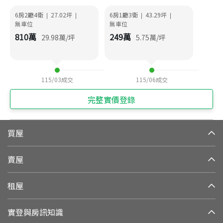
6房2廳4衛
27.02
坪
6房1廳3衛
43.29
坪
|
|
|
|
無車位
無車位
810
萬
249
萬
29.98
萬/坪
5.75
萬/坪
115/03
成交
115/06
成交
完整實價登錄
買屋
賣屋
租屋
實登與房訊知識