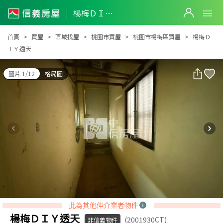
楊梅ＤＩＹ透天
楊梅ＤＩＹ透天
首頁
買屋
區域找屋
桃園市買屋
桃園市楊梅區買屋
楊梅Ｄ
ＩＹ透天
圖片 1/12
格局圖
此為其他仲介業者物件
楊梅ＤＩＹ透天
(2001930CT)
非信義物件