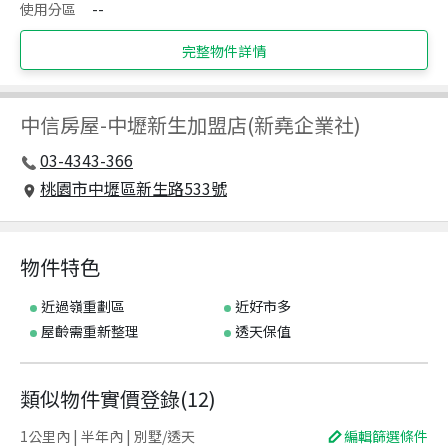
使用分區
--
完整物件詳情
中信房屋
-
中壢新生加盟店(新堯企業社)
03-4343-366
桃園市中壢區新生路533號
物件特色
近過嶺重劃區
近好市多
屋齡需重新整理
透天保值
類似物件實價登錄
(
12
)
1公里內 | 半年內 | 別墅/透天
編輯篩選條件