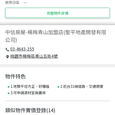
使用分區
--
完整物件詳情
中信房屋
-
楊梅青山加盟店(聖平地產開發有限
公司)
03-4643-355
桃園市楊梅區青山五街4號
物件特色
1.地勢平坦方正、好種植
2.近台31線道路、交通便捷
3.可申請資材室與農保
類似物件實價登錄
(
14
)