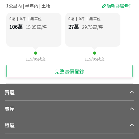
1公里內 | 半年內 | 土地
編輯篩選條件
0衛
0
坪
無車位
0衛
0
坪
無車位
|
|
|
|
106
萬
27
萬
15.05
萬/坪
29.75
萬/坪
115/05
成交
115/05
成交
完整實價登錄
買屋
賣屋
租屋