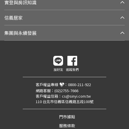
實登與房訊知識
信義居家
集團與永續發展
加好友
追蹤我們
客戶權益專線
：
0800-211-922
網路客服：
(02)2755-7666
客戶權益信箱：
cs@sinyi.com.tw
110 台北市信義區信義路五段100號
門市據點
服務條款