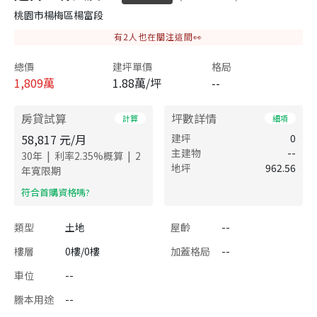
桃園市楊梅區楊富段
有
2
人也在關注這間👀
總價
建坪單價
格局
1,809
萬
1.88萬/坪
--
房貸試算
坪數詳情
計算
細項
58,817
元/月
建坪
0
主建物
--
|
|
30
年
利率
2.35
%概算
2
地坪
962.56
年寬限期
​符合首購資格嗎?
類型
土地
屋齡
--
樓層
0樓/0樓
加蓋格局
--
車位
--
謄本用途
--