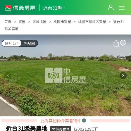
近台31縣美農地
近台31縣美農地
首頁
買屋
區域找屋
桃園市買屋
桃園市楊梅區買屋
近台31
縣美農地
圖片 1/4
格局圖
此為其他仲介業者物件
近台31縣美農地
(2002129CT)
非信義物件