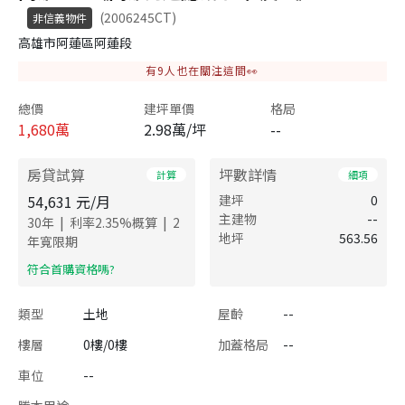
(2006245CT)
非信義物件
高雄市阿蓮區阿蓮段
有
9
人也在關注這間👀
總價
建坪單價
格局
1,680
萬
2.98萬/坪
--
房貸試算
坪數詳情
計算
細項
54,631
元/月
建坪
0
主建物
--
|
|
30
年
利率
2.35
%概算
2
地坪
563.56
年寬限期
​符合首購資格嗎?
類型
土地
屋齡
--
樓層
0樓/0樓
加蓋格局
--
車位
--