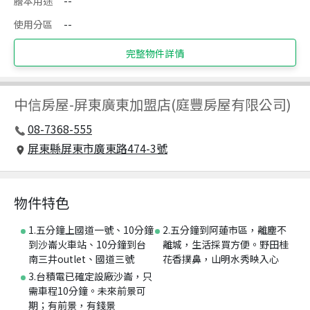
謄本用途
--
使用分區
--
完整物件詳情
中信房屋
-
屏東廣東加盟店(庭豐房屋有限公司)
08-7368-555
屏東縣屏東市廣東路474-3號
物件特色
1.五分鐘上國道一號、10分鐘
2.五分鐘到阿蓮市區，離塵不
到沙崙火車站、10分鐘到台
離城，生活採買方便。野田桂
南三井outlet、國道三號
花香撲鼻，山明水秀映入心
3.台積電已確定設廠沙崙，只
需車程10分鐘。未來前景可
期；有前景，有錢景