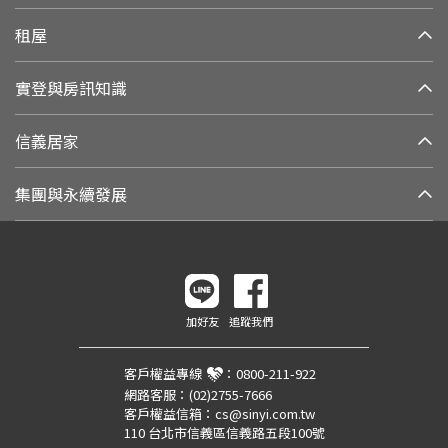
租屋
實登與房訊知識
信義居家
集團與永續發展
加好友
追蹤我們
客戶權益專線
：
0800-211-922
網路客服：
(02)2755-7666
客戶權益信箱：
cs@sinyi.com.tw
110 台北市信義區信義路五段100號