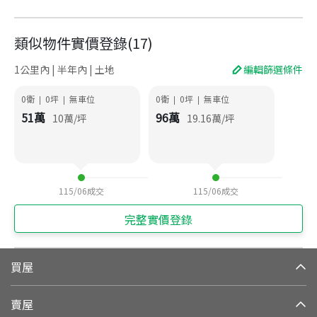
類似物件實價登錄
(
17
)
1公里內 | 半年內 | 土地
編輯篩選條件
0衛
0
坪
無車位
0衛
0
坪
無車位
|
|
|
|
51
萬
96
萬
10
萬/坪
19.16
萬/坪
115/06
成交
115/06
成交
完整實價登錄
買屋
賣屋