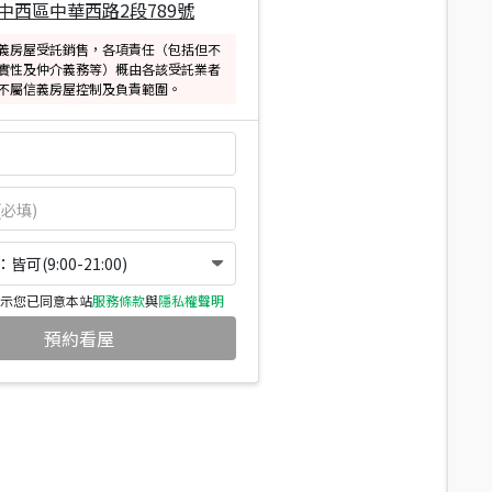
中西區中華西路2段789號
義房屋受託銷售，各項責任（包括但不
實性及仲介義務等）概由各該受託業者
不屬信義房屋控制及負責範圍。
可(9:00-21:00)
示您已同意本站
服務條款
與
隱私權聲明
預約看屋