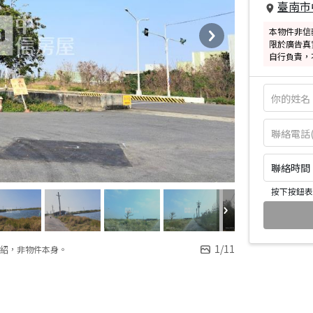
臺南市
本物件非信
限於廣告真
自行負責，
聯絡時間：皆
按下按鈕表
1
/
11
紹，非物件本身。