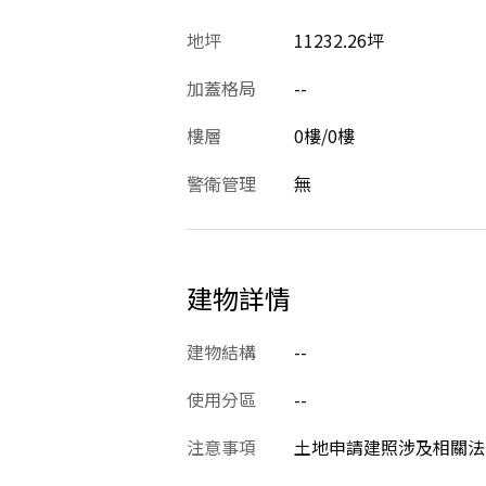
地坪
11232.26坪
加蓋格局
--
樓層
0樓/0樓
警衛管理
無
建物詳情
建物結構
--
使用分區
--
注意事項
土地申請建照涉及相關法