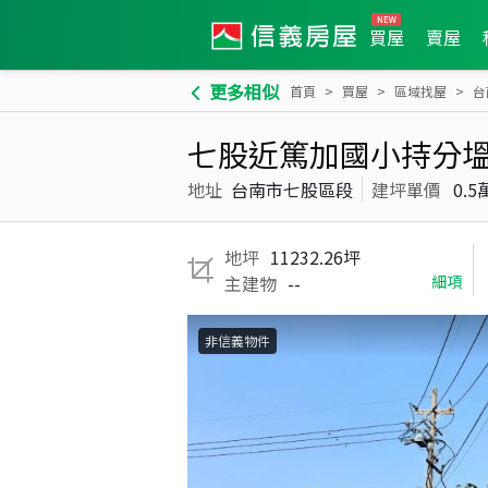
買屋
賣屋
更多相似
首頁
買屋
區域找屋
台
七股近篤加國小持分
地址
台南市七股區段
建坪單價
0.5
地坪
11232.26坪
主建物
--
細項
非信義物件