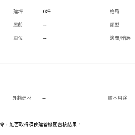
建坪
0坪
格局
屋齡
--
類型
車位
--
邊間/暗房
外牆建材
--
謄本用途
令，能否取得須俟建管機關審核結果。