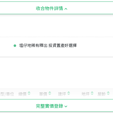
收合物件詳情
塭仔地稀有釋出 投資置產好選擇
完整實價登錄