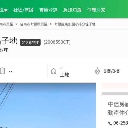
租屋
社區/商辦
實價登錄
房訊知識
信義居家
南市買屋
台南市七股區買屋
七股近篤加國小持分塭子地
塭子地
(2006590CT)
非信義物件
萬/坪
--
--
0樓/0樓
土地
中信房
動產仲
06-258