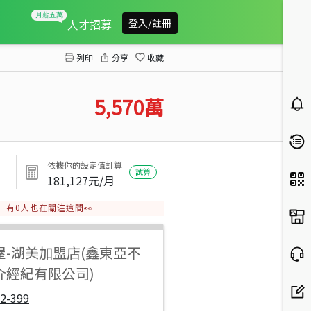
七股近篤加國小持分塭子地
人才招募
登入/註冊
列印
分享
收藏
5,570
萬
依據你的設定值計算
試算
181,127
元/月
有
0
人也在關注這間👀
屋
-
湖美加盟店(鑫東亞不
介經紀有限公司)
2-399