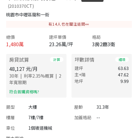
(2010370CT)
桃園市中壢區龍和一街
有
14
人也在關注這間👀
總價
建坪單價
格局
1,480
萬
23.26萬/坪
3房2廳3衛
房貸試算
坪數詳情
計算
細項
48,127
元/月
建坪
63.63
主+陽
47.62
|
|
30
年
利率
2.35
%概算
2
地坪
9.99
年寬限期
​符合首購資格嗎?
類型
大樓
屋齡
31.3年
樓層
7樓/7樓
加蓋格局
--
車位
1個坡道機械