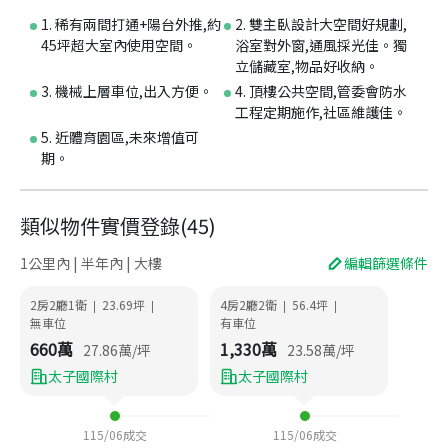
1. 稀有兩間打通+陽台外推,約
2. 雙主臥設計大空間好規劃,
45坪超大室內使用空間。
浴室對外窗,通風採光佳。獨
立儲藏室,物品好收納。
3. 機械上層車位,出入方便。
4. 頂樓公共空間,管委會防水
工程定期施作,社區維護佳。
5. 近體育園區,未來增值可
期。
類似物件實價登錄
(
45
)
1公里內 | 半年內 | 大樓
編輯篩選條件
2房2廳1衛
23.69
坪
4房2廳2衛
56.4
坪
|
|
|
|
無車位
有車位
660
萬
1,330
萬
27.86
萬/坪
23.58
萬/坪
太子國際村
太子國際村
115/06
成交
115/06
成交