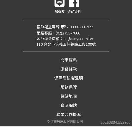
加好友
追蹤我們
客戶權益專線
：
0800-211-922
網路客服：
(02)2755-7666
客戶權益信箱：
cs@sinyi.com.tw
110 台北市信義區信義路五段100號
門市據點
服務條款
保障隱私權聲明
服務保障
網站地圖
資源網站
異業合作提案
©
信義房屋股份有限公司
20260804.b53805