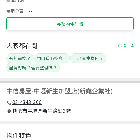
謄本用途
--
使用分區
--
完整物件詳情
大家都在問
換一換
有無電梯？
門口道路多寬？
土地屬性為何？
屋況好嗎？需要整理嗎？
中信房屋
-
中壢新生加盟店(新堯企業社)
03-4343-366
桃園市中壢區新生路533號
物件特色