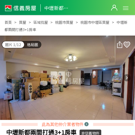
中壢新都兩間打通3+1房車
中壢新都兩間打通3+1房車
首頁
買屋
區域找屋
桃園市買屋
桃園市中壢區買屋
中壢新
都兩間打通3+1房車
圖片 1/12
格局圖
此為其他仲介業者物件
中壢新都兩間打通3+1房車
非信義物件