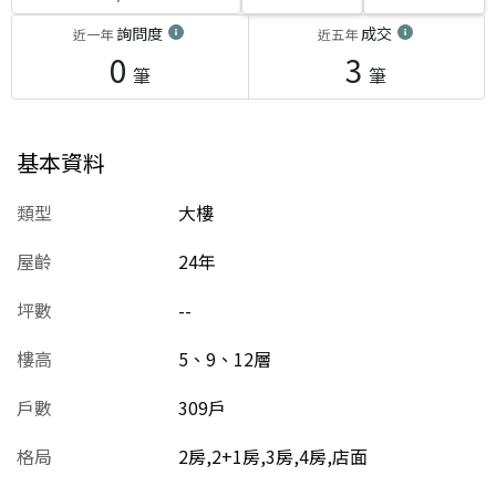
詢問度
成交
近一年
近五年
0
3
筆
筆
基本資料
類型
大樓
屋齡
24
年
坪數
--
樓高
5、9、12層
戶數
309戶
格局
2房,2+1房,3房,4房,店面