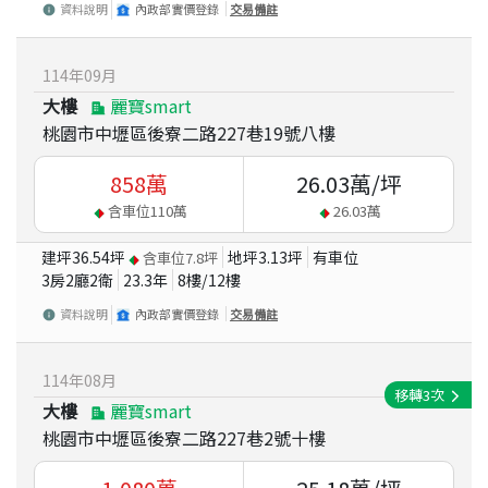
資料說明
內政部實價登錄
交易備註
114
年
09
月
大樓
麗寶smart
桃園市中壢區後寮二路227巷19號八樓
858
萬
26.03
萬/坪
含車位
110
萬
26.03
萬
建坪
36.54
坪
地坪
3.13
坪
有車位
含車位
7.8
坪
3房2廳2衛
23.3
年
8
樓/
12
樓
資料說明
內政部實價登錄
交易備註
114
年
08
月
移轉
3
次
大樓
麗寶smart
桃園市中壢區後寮二路227巷2號十樓