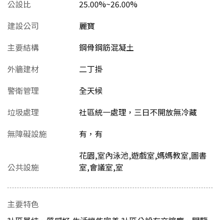
公設比
25.00%~26.00%
建設公司
麗寶
主要結構
鋼骨鋼筋混凝土
外牆建材
二丁掛
警衛管理
全天候
垃圾處理
社區統一處理，三日不開放無冷藏
無障礙設施
有，有
花園,室內泳池,遊戲室,媽媽教室,圖書
公共設施
室,會議室,室
主要特色