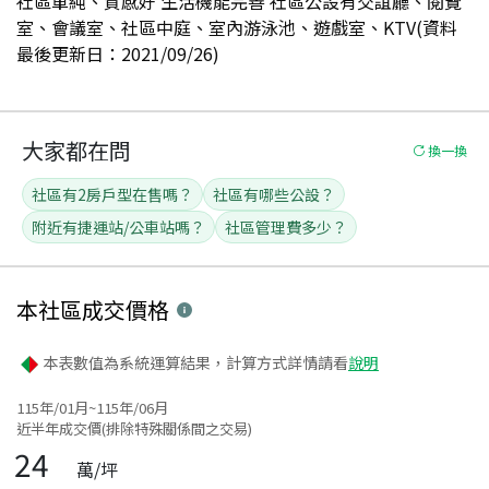
社區單純、質感好 生活機能完善 社區公設有交誼廳、閱覽
室、會議室、社區中庭、室內游泳池、遊戲室、KTV(資料
最後更新日：2021/09/26)
大家都在問
換一換
社區有2房戶型在售嗎？
社區有哪些公設？
附近有捷運站/公車站嗎？
社區管理費多少？
本社區
成交價格
本表數值為系統運算結果，計算方式詳情請看
說明
115年/01月~115年/06月
近半年成交價(排除特殊關係間之交易)
24
萬/坪