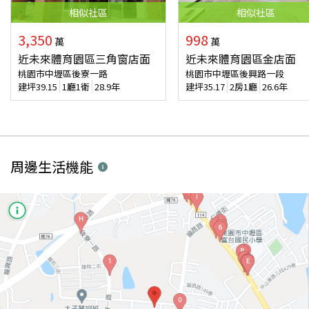
相似
社區
相似
社區
3,350
998
萬
萬
近未來體育園區三角窗店面
近未來體育園區金店面
桃園市中壢區後寮一路
桃園市中壢區後興路一段
建坪
39.15
1廳1衛
28.9年
建坪
35.17
2房1廳
26.6年
周邊生活機能