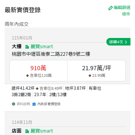
編輯篩選
最新實價登錄
條件
兩年內成交
115
年
01
月
移轉
4
次
大樓
麗寶smart
桃園市中壢區後寮二路227巷9號二樓
910
萬
21.97
萬/坪
含車位
120
萬
23.99
萬
建坪
41.42
坪
地坪
3.87
坪
有車位
含車位
8.49
坪
3房2廳2衛
23.7
年
2
樓/
12
樓
資料說明
內政部實價登錄
114
年
11
月
店面
麗寶smart