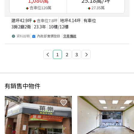
1,080
萬
25.18
萬/坪
含車位
120
萬
27.35
萬
建坪
42.9
坪
地坪
4.14
坪
有車位
含車位
7.8
坪
3房2廳2衛
23.3
年
10
樓/
12
樓
資料說明
內政部實價登錄
交易備註
1
2
3
有銷售中物件