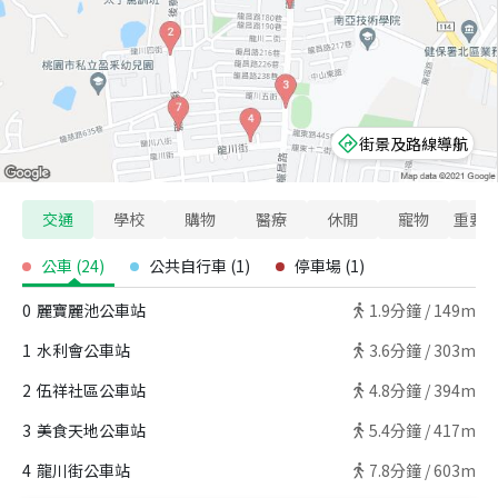
街景及路線導航
交通
學校
購物
醫療
休閒
寵物
重要
公車
(
24
)
公共自行車
(
1
)
停車場
(
1
)
0
麗寶麗池公車站
1.9
分鐘 /
149m
1
水利會公車站
3.6
分鐘 /
303m
2
伍祥社區公車站
4.8
分鐘 /
394m
3
美食天地公車站
5.4
分鐘 /
417m
4
龍川街公車站
7.8
分鐘 /
603m