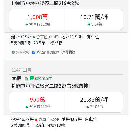
桃園市中壢區後寮二路219巷8號
1,000
萬
10.21
萬/坪
含車位
120
萬
9.84
萬
建坪
97.9
坪
地坪
11.93
坪
有車位
含車位
8.49
坪
5房2廳3衛
23.5
年
1
樓/
5
樓
資料說明
內政部實價登錄
交易備註
114
年
11
月
大樓
麗寶smart
桃園市中壢區後寮二路227巷3號四樓
950
萬
21.82
萬/坪
含車位
110
萬
21.82
萬
建坪
46.29
坪
地坪
4.67
坪
有車位
含車位
7.8
坪
3房2廳2衛
23.5
年
4
樓/
12
樓