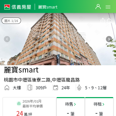
麗寶smart
圖片 1/16
麗寶smart
桃園市中壢區後寮二路,中壢區龍昌路
大樓
309戶
24
年
5、9、12層
2026年/01月
待售
待租
最新平均單價
-
-
24
筆
筆
萬/坪