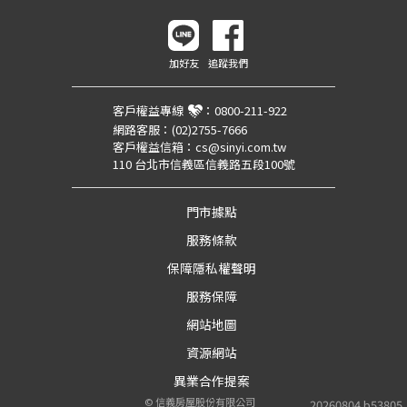
加好友
追蹤我們
客戶權益專線
：
0800-211-922
網路客服：
(02)2755-7666
客戶權益信箱：
cs@sinyi.com.tw
110 台北市信義區信義路五段100號
門市據點
服務條款
保障隱私權聲明
服務保障
網站地圖
資源網站
異業合作提案
©
信義房屋股份有限公司
20260804.b53805