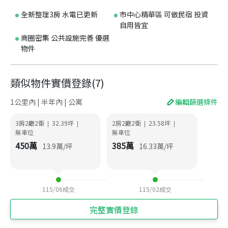
全新整理3房 水電已更新
市中心精華區 可做民宿 投資
自用皆宜
商圈密集 公共設施完善 優選
物件
類似物件實價登錄
(
7
)
1公里內 | 半年內 | 公寓
編輯篩選條件
3房2廳2衛
32.39
坪
2房2廳2衛
23.58
坪
|
|
|
|
無車位
無車位
450
萬
385
萬
13.9
萬/坪
16.33
萬/坪
115/06
成交
115/02
成交
完整實價登錄