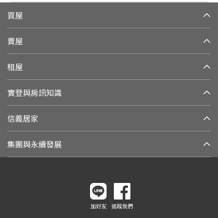
買屋
賣屋
租屋
實登與房訊知識
信義居家
集團與永續發展
加好友
追蹤我們