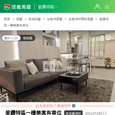
星鑽特區一樓美寓有車位
星鑽特區一樓美寓有車位
首頁
買屋
區域找屋
台南市買屋
台南市中西區買屋
星鑽特
區一樓美寓有車位
圖片 1/20
格局圖
此為其他仲介業者物件
星鑽特區一樓美寓有車位
(2010729CT)
非信義物件