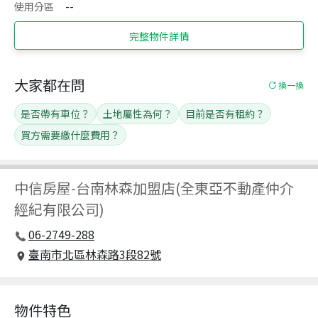
使用分區
--
完整物件詳情
大家都在問
換一換
是否帶有車位？
土地屬性為何？
目前是否有租約？
買方需要繳什麼費用？
中信房屋
-
台南林森加盟店(全東亞不動產仲介
經紀有限公司)
06-2749-288
臺南市北區林森路3段82號
物件特色