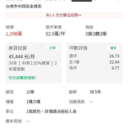
台南市中西區金城街
有
1
人也在關注這間👀
總價
建坪單價
格局
1,398
萬
52.3萬/坪
3房2廳2衛
房貸試算
坪數詳情
計算
細項
45,444
元/月
建坪
26.73
主+陽
22.04
|
|
30
年
利率
2.35
%概算
2
地坪
6.77
年寬限期
​符合首購資格嗎?
類型
公寓
屋齡
38.5年
樓層
1樓/5樓
加蓋格局
--
車位
1個其他，詳情請洽經紀人員
謄本用途
--