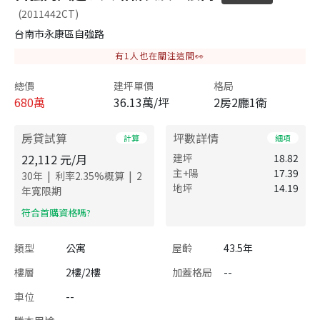
(2011442CT)
台南市永康區自強路
有
1
人也在關注這間👀
總價
建坪單價
格局
680
萬
36.13萬/坪
2房2廳1衛
房貸試算
坪數詳情
計算
細項
22,112
元/月
建坪
18.82
主+陽
17.39
|
|
30
年
利率
2.35
%概算
2
地坪
14.19
年寬限期
​符合首購資格嗎?
類型
公寓
屋齡
43.5年
樓層
2樓/2樓
加蓋格局
--
車位
--