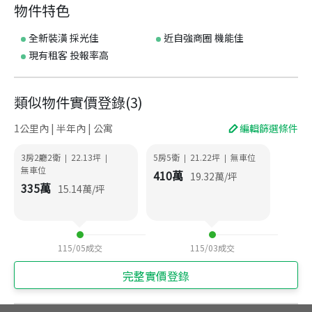
物件特色
全新裝潢 採光佳
近自強商圈 機能佳
現有租客 投報率高
類似物件實價登錄
(
3
)
1公里內 | 半年內 | 公寓
編輯篩選條件
3房2廳2衛
22.13
坪
5房5衛
21.22
坪
無車位
|
|
|
|
無車位
410
萬
19.32
萬/坪
335
萬
15.14
萬/坪
115/05
成交
115/03
成交
完整實價登錄