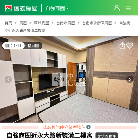
自強商圈近永大路新裝潢二樓寓
自強商圈近永大路新裝潢二樓寓
首頁
買屋
區域找屋
台南市買屋
台南市永康區買屋
自強商
圈近永大路新裝潢二樓寓
圖片 1/11
格局圖
此為其他仲介業者物件
自強商圈近永大路新裝潢二樓寓
非信義物件