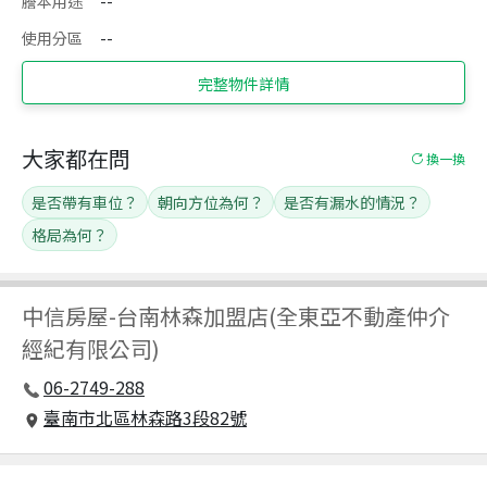
謄本用途
--
使用分區
--
完整物件詳情
大家都在問
換一換
是否帶有車位？
朝向方位為何？
是否有漏水的情況？
格局為何？
中信房屋
-
台南林森加盟店(全東亞不動產仲介
經紀有限公司)
06-2749-288
臺南市北區林森路3段82號