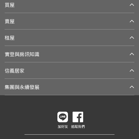
買屋
賣屋
租屋
實登與房訊知識
信義居家
集團與永續發展
加好友
追蹤我們