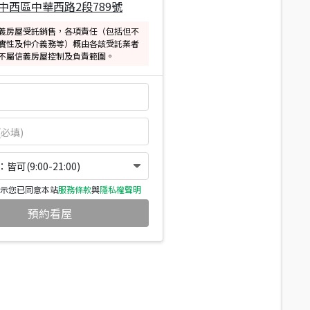
中西區中華西路2段789號
義房屋受託銷售，各項責任（包括但不
實性及仲介義務等）概由各該受託業者
不屬信義房屋控制及負責範圍。
可(9:00-21:00)
示您已同意本站
服務條款
與
隱私權聲明
預約看屋