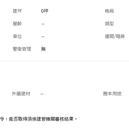
建坪
0坪
格局
屋齡
--
類型
車位
--
邊間/暗房
警衛管理
無
外牆建材
--
謄本用途
令，能否取得須俟建管機關審核結果。