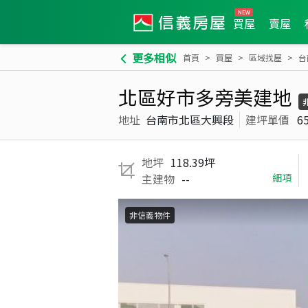
買屋
賣屋
更多相似
首頁
買屋
區域找屋
台
北區好市多旁美建地
地址
台南市北區大興段
建坪單價
6
地坪
118.39坪
主建物
--
細項
非信義物件