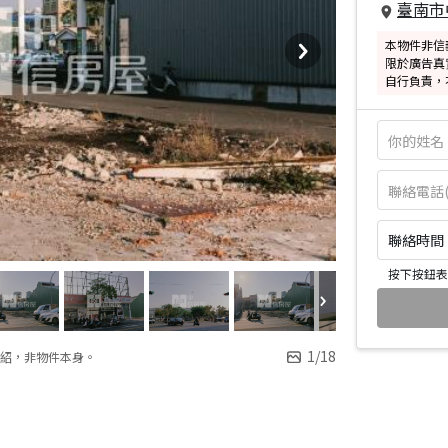
臺南市
本物件非信
限於廣告真
自行負責，
聯絡時間：皆
按下按鈕表
1
/
18
紹，非物件本身。