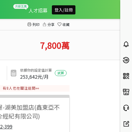
北區好市多旁美建地
人才招募
登入/註冊
列印
分享
收藏
7,800
萬
依據你的設定值計算
試算
253,642
元/月
有
8
人也在關注這間👀
屋
-
湖美加盟店(鑫東亞不
介經紀有限公司)
2-399