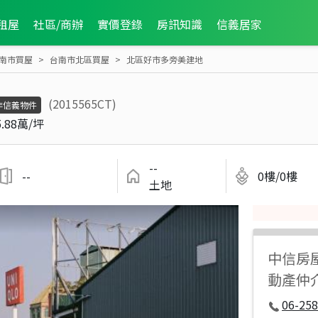
租屋
社區/商辦
實價登錄
房訊知識
信義居家
南市買屋
台南市北區買屋
北區好市多旁美建地
(2015565CT)
非信義物件
5.88萬/坪
--
--
0樓/0樓
土地
中信房
動產仲
06-258