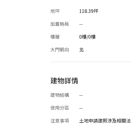
地坪
118.39坪
加蓋格局
--
樓層
0樓/0樓
大門朝向
北
建物詳情
建物結構
--
使用分區
--
注意事項
土地申請建照涉及相關法