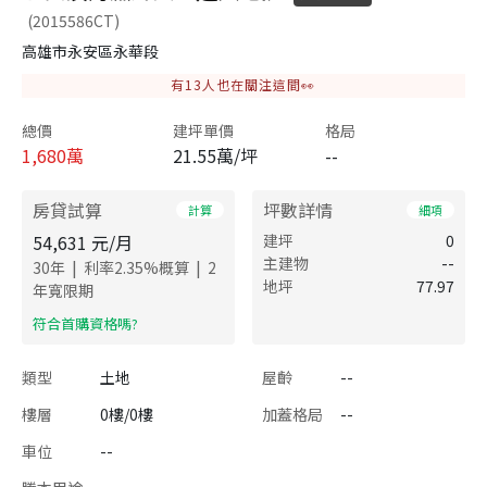
(2015586CT)
高雄市永安區永華段
有
13
人也在關注這間👀
總價
建坪單價
格局
1,680
萬
21.55萬/坪
--
房貸試算
坪數詳情
計算
細項
54,631
元/月
建坪
0
主建物
--
|
|
30
年
利率
2.35
%概算
2
地坪
77.97
年寬限期
​符合首購資格嗎?
類型
土地
屋齡
--
樓層
0樓/0樓
加蓋格局
--
車位
--