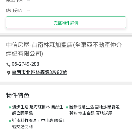
謄本用途
--
使用分區
--
完整物件詳情
中信房屋
-
台南林森加盟店(全東亞不動產仲介
經紀有限公司)
06-2749-288
臺南市北區林森路3段82號
物件特色
漫步生活 延海紅樹林 自然生
幽靜愜意生活 當地漁業養殖
態公園圍繞
著名 地主自建 買地送屋
近南科竹園區，中山高 國道1
號交通便利