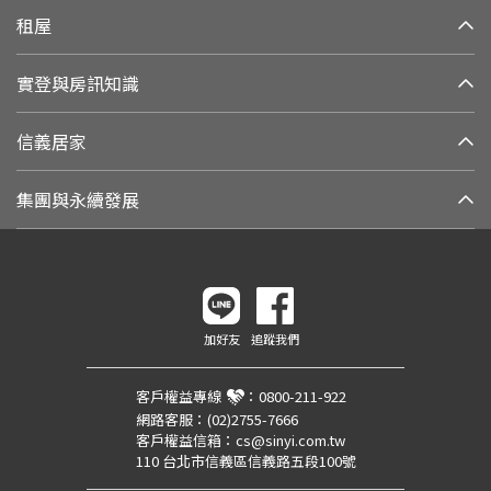
租屋
實登與房訊知識
信義居家
集團與永續發展
加好友
追蹤我們
客戶權益專線
：
0800-211-922
網路客服：
(02)2755-7666
客戶權益信箱：
cs@sinyi.com.tw
110 台北市信義區信義路五段100號