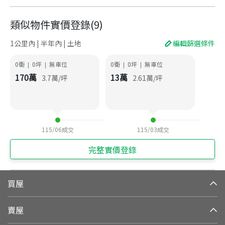
類似物件實價登錄
(
9
)
1公里內 | 半年內 | 土地
編輯篩選條件
0衛
0
坪
無車位
0衛
0
坪
無車位
|
|
|
|
170
萬
13
萬
3.7
萬/坪
2.61
萬/坪
115/06
成交
115/03
成交
完整實價登錄
買屋
賣屋