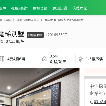
租屋
社區/商辦
實價登錄
房訊知識
信義居家
園市買屋
桃園市楊梅區買屋
楊湖路農+建高級休閒電梯別墅
電梯別墅
(2016955CT)
非信義物件
價
27.55萬/坪
8.5年
4房4廳6衛
1-5樓/5樓
別墅/透天
中信房
企業社)
03-434