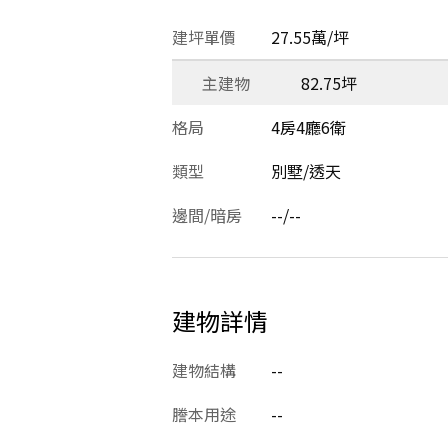
建坪單價
27.55萬/坪
主建物
82.75坪
格局
4房4廳6衛
類型
別墅/透天
邊間/暗房
--/--
建物詳情
建物結構
--
謄本用途
--