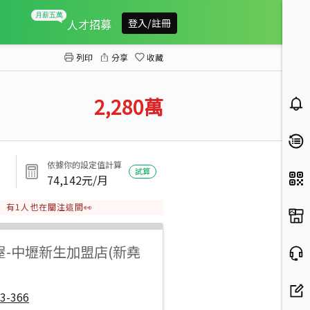
楊湖路農+建高級休閒電梯別墅
人才招募
登入/註冊
列印
分享
收藏
2,280
萬
依據你的設定值計算
試算
74,142
元/月
有
1
人也在關注這間👀
屋
-
中壢新生加盟店(新堯
3-366