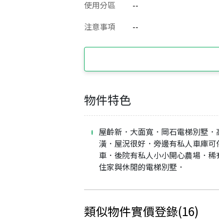
使用分區
--
注意事項
--
物件特色
屋齡新．大面寬．岡石電梯別墅．
潢．屋況很好．旁邊有私人車庫可
車．後院有私人小小開心農場．稀
住家與休閒的電梯別墅．
類似物件實價登錄
(
16
)