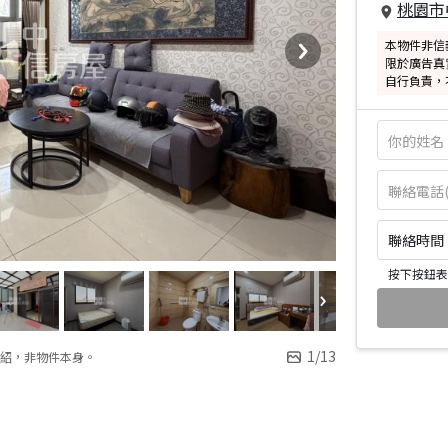
桃園市
本物件非信
限於廣告真
自行負責，
聯絡時間：皆
按下按鈕表
1
/
13
紹，非物件本身。