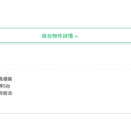
收合物件詳情
高級裝
停5台
有結合