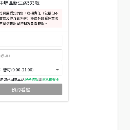
中壢區新生路533號
義房屋受託銷售，各項責任（包括但不
實性及仲介義務等）概由各該受託業者
不屬信義房屋控制及負責範圍。
可(9:00-21:00)
示您已同意本站
服務條款
與
隱私權聲明
預約看屋