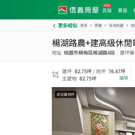
買屋
賣屋
更多相似
首頁
買屋
區域找屋
桃
楊湖路農+建高級休閒
地址
桃園市楊梅區楊湖路4段
建坪單
建坪
82.75坪
/ 地坪
76.47坪
主建物
82.75坪
細項
非信義物件