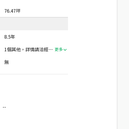
76.47坪
8.5年
1個其他，詳情請洽經紀人員
更多
無
--