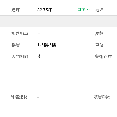
建坪
82.75坪
詳情
地坪
加蓋格局
--
屋齡
樓層
1-5樓/5樓
車位
大門朝向
南
警衛管理
外牆建材
--
該層戶數