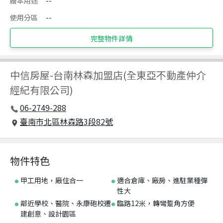
謄本用途
--
使用分區
--
完整物件詳情
中信房屋
-
台南林森加盟店(全東亞不動產仲介
經紀有限公司)
06-2749-288
臺南市北區林森路3段82號
物件特色
甲工用地，廠住合一
適合倉庫、廠房、進駐業種彈
性大
鄰近學校、醫院、永康砲校遷
臨路12米，轉彎踅角方便
建創意、設計園區