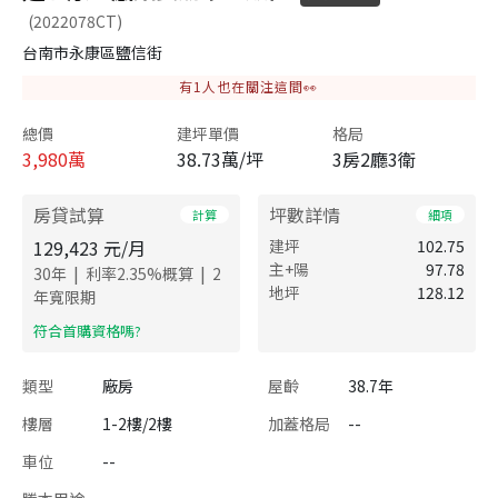
(2022078CT)
台南市永康區鹽信街
有
1
人也在關注這間👀
總價
建坪單價
格局
3,980
萬
38.73萬/坪
3房2廳3衛
房貸試算
坪數詳情
計算
細項
129,423
元/月
建坪
102.75
主+陽
97.78
|
|
30
年
利率
2.35
%概算
2
地坪
128.12
年寬限期
​符合首購資格嗎?
類型
廠房
屋齡
38.7年
樓層
1-2樓/2樓
加蓋格局
--
車位
--