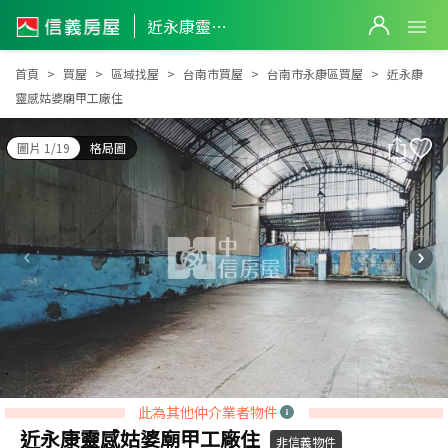
近永康靈感姑婆廟甲工廠住
近永康靈感姑婆廟甲工廠住
首頁
買屋
區域找屋
台南市買屋
台南市永康區買屋
近永康
靈感姑婆廟甲工廠住
圖片 1/19
格局圖
此為其他仲介業者物件
近永康靈感姑婆廟甲工廠住
非信義物件