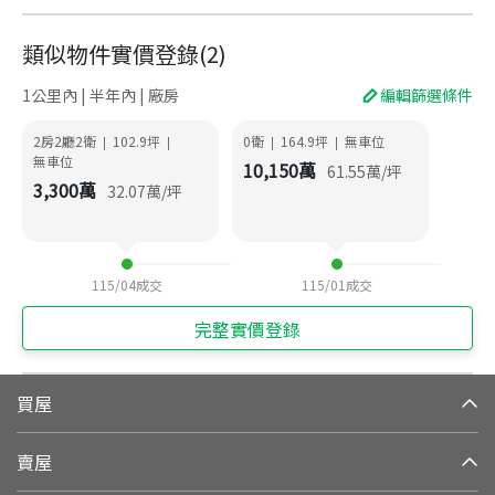
類似物件實價登錄
(
2
)
1公里內 | 半年內 | 廠房
編輯篩選條件
2房2廳2衛
102.9
坪
0衛
164.9
坪
無車位
|
|
|
|
無車位
10,150
萬
61.55
萬/坪
3,300
萬
32.07
萬/坪
115/04
成交
115/01
成交
完整實價登錄
買屋
賣屋