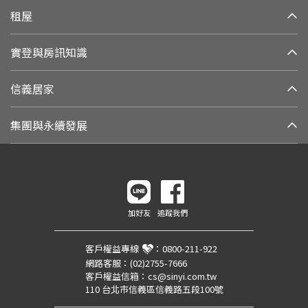
租屋
實登與房訊知識
信義居家
集團與永續發展
加好友
追蹤我們
客戶權益專線
：
0800-211-922
網路客服：
(02)2755-7666
客戶權益信箱：
cs@sinyi.com.tw
110 台北市信義區信義路五段100號