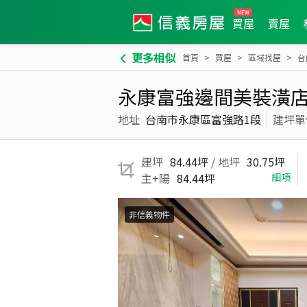
買屋
賣屋
更多相似
首頁
買屋
區域找屋
台
永康富強邊間美裝潢
地址
台南市永康區富強路1段
建坪單
建坪
84.44坪
/ 地坪
30.75坪
主+陽
84.44坪
細項
非信義物件