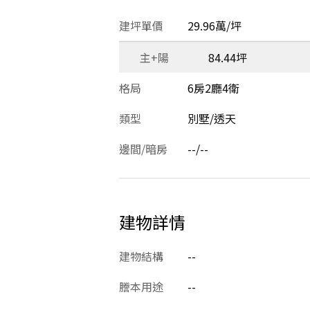
建坪單價
29.96萬/坪
主+陽
84.44坪
格局
6房2廳4衛
類型
別墅/透天
邊間/暗房
--/--
建物詳情
建物結構
--
謄本用途
--