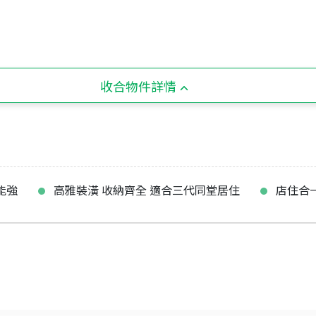
收合物件詳情
能強
高雅裝潢 收納齊全 適合三代同堂居住
店住合