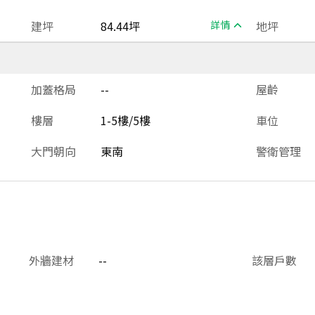
建坪
84.44坪
詳情
地坪
加蓋格局
--
屋齡
樓層
1-5樓/5樓
車位
大門朝向
東南
警衛管理
外牆建材
--
該層戶數