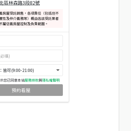
北區林森路3段82號
義房屋受託銷售，各項責任（包括但不
實性及仲介義務等）概由各該受託業者
不屬信義房屋控制及負責範圍。
可(9:00-21:00)
示您已同意本站
服務條款
與
隱私權聲明
預約看屋