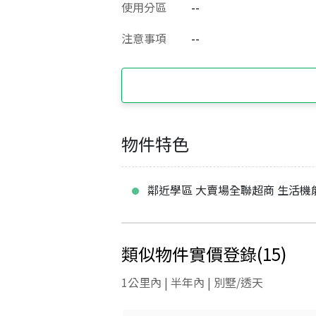
使用分區
--
注意事項
--
物件特色
鄰近學區 大賣場全聯超商 生活機
類似物件實價登錄
(
15
)
1公里內 | 半年內 | 別墅/透天