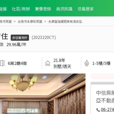
租屋
社區/商辦
實價登錄
房訊知識
信義居家
南市買屋
台南市永康區買屋
永康富強邊間美裝潢店住
店住
(2023220CT)
非信義物件
價
29.96萬/坪
21.8年
6房2廳4衛
1-5樓/5樓
別墅/透天
中信房
亞不動
06-274