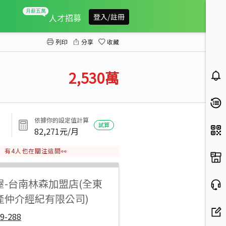
永康富強邊間美裝潢店住
人才招募
登入/註冊
列印
分享
收藏
2,530
萬
依據你的設定值計算
試算
82,271
元/月
有
4
人也在關注這間👀
屋
-
台南林森加盟店(全東
產仲介經紀有限公司)
9-288