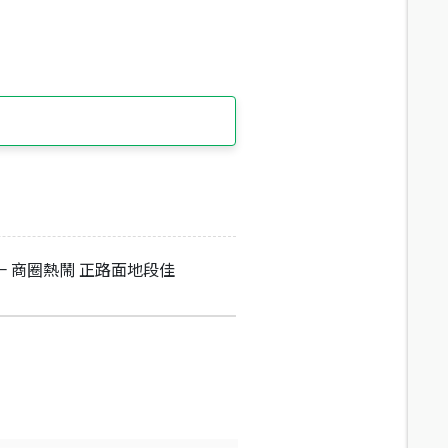
一 商圈熱鬧 正路面地段佳