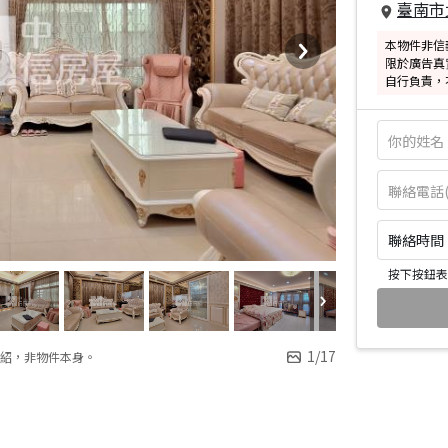
臺南市
本物件非信
限於廣告真
自行負責，
聯絡時間：皆
按下按鈕表
1
/
17
紹，非物件本身。