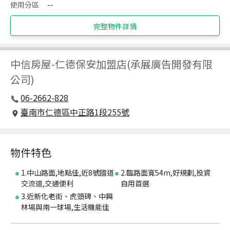
使用分區
--
完整物件詳情
中信房屋
-
仁德保安加盟店(承展廣告開發有限
公司)
06-2662-828
臺南市仁德區中正路1段255號
物件特色
1.中山路面,地點佳,近8號國道
2.臨路面寬54m,好規劃,投資
交流道,交通便利
自用首選
3.近新化老街、虎頭碑、中興
林場與南一球場,生活機能佳