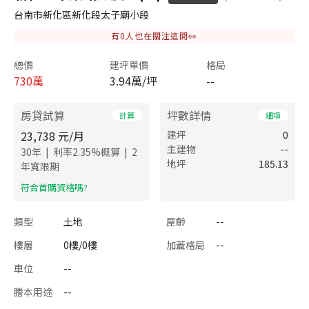
台南市新化區新化段太子廟小段
有
0
人也在關注這間👀
總價
建坪單價
格局
730
萬
3.94萬/坪
--
房貸試算
坪數詳情
計算
細項
23,738
元/月
建坪
0
主建物
--
|
|
30
年
利率
2.35
%概算
2
地坪
185.13
年寬限期
​符合首購資格嗎?
類型
土地
屋齡
--
樓層
0樓/0樓
加蓋格局
--
車位
--
謄本用途
--