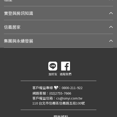
實登與房訊知識
信義居家
集團與永續發展
加好友
追蹤我們
客戶權益專線
：
0800-211-922
網路客服：
(02)2755-7666
客戶權益信箱：
cs@sinyi.com.tw
110 台北市信義區信義路五段100號
門市據點