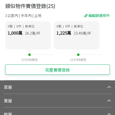
類似物件實價登錄
(
25
)
1公里內 | 半年內 | 土地
編輯篩選條件
0衛
0
坪
無車位
0衛
0
坪
無車位
|
|
|
|
1,000
萬
1,225
萬
26.2
萬/坪
23.49
萬/坪
115/06
成交
115/06
成交
完整實價登錄
買屋
賣屋
租屋