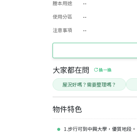
謄本用途
--
使用分區
--
注意事項
--
大家都在問
換一換
屋況好嗎？需要整理嗎？
物件特色
1.步行可到中興大學，優質地段。