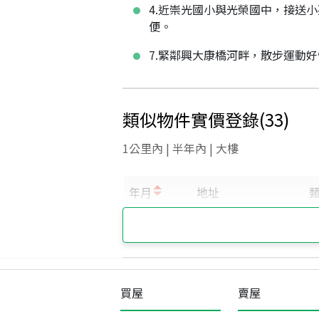
4.近崇光國小與光榮國中，接送小
便。
7.緊鄰興大康橋河畔，散步運動
類似物件實價登錄
(
33
)
1公里內 | 半年內 | 大樓
買屋
賣屋