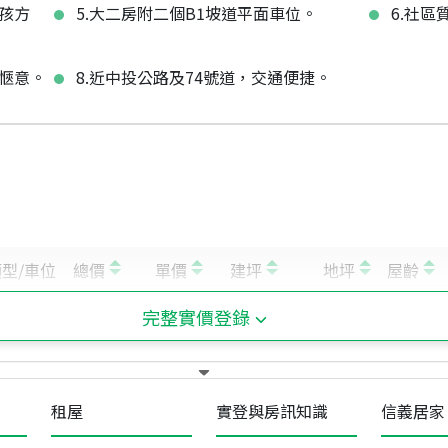
孩方
5.大二房附二個B1坡道平面車位。
6.社
好愜意。
8.近中投公路及74號道，交通便捷。
完整實價登錄
租屋
實登與房訊知識
信義居家