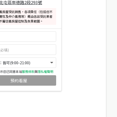
北屯區崇德路2段293號
義房屋受託銷售，各項責任（包括但不
實性及仲介義務等）概由各該受託業者
不屬信義房屋控制及負責範圍。
可(9:00-21:00)
示您已同意本站
服務條款
與
隱私權聲明
預約看屋