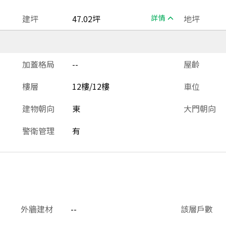
建坪
47.02坪
詳情
地坪
加蓋格局
--
屋齡
樓層
12樓/12樓
車位
建物朝向
東
大門朝向
警衛管理
有
外牆建材
--
該層戶數