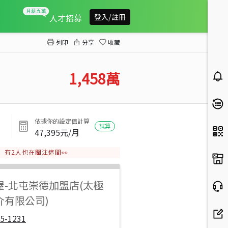
允將康活2房雙平車
人才招募
登入/註冊
列印
分享
收藏
1,458
萬
依據你的設定值計算
試算
47,395
元/月
有
2
人也在關注這間👀
屋
-
北屯崇德加盟店(太極
介有限公司)
5-1231