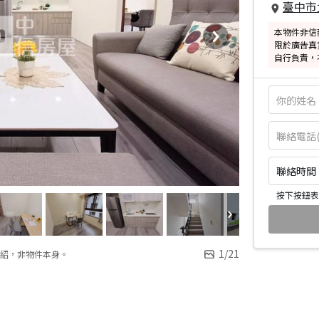
臺中市
本物件非信
限於廣告真
自行負責，
聯絡時間：皆
按下按鈕表
1
/
21
紹，非物件本身。