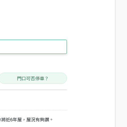
門口可否停車？
屋齡將近6年屋，屋況有夠讚。