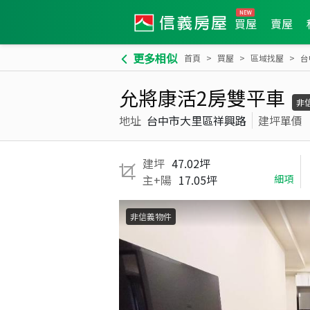
買屋
賣屋
更多相似
首頁
買屋
區域找屋
台
允將康活2房雙平車
非
地址
台中市大里區祥興路
建坪單價
建坪
47.02坪
主+陽
17.05坪
細項
非信義物件