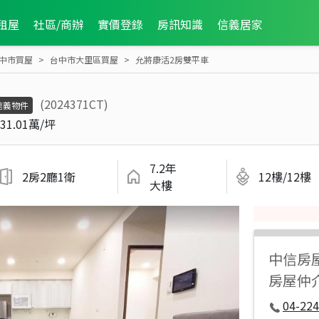
租屋
社區/商辦
實價登錄
房訊知識
信義居家
中市買屋
台中市大里區買屋
允將康活2房雙平車
(2024371CT)
信義物件
31.01萬/坪
7.2年
2房2廳1衛
12樓/12樓
大樓
中信房
房屋仲
04-224