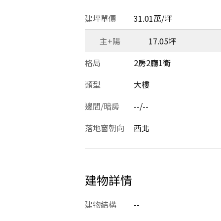
建坪單價
31.01萬/坪
主+陽
17.05坪
格局
2房2廳1衛
類型
大樓
邊間/暗房
--/--
落地窗朝向
西北
建物詳情
建物結構
--