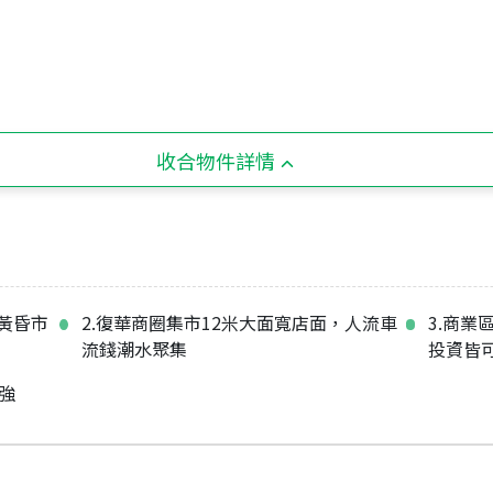
收合物件詳情
黃昏市
2.復華商圈集市12米大面寬店面，人流車
3.商業
流錢潮水聚集
投資皆
強