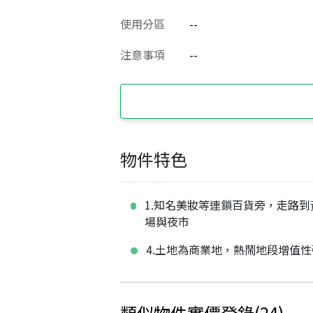
使用分區
--
注意事項
--
物件特色
1.知名美妝等連鎖百貨旁，走路到
場與夜市
4.土地為商業地，熱鬧地段增值性
類似物件實價登錄
(
24
)