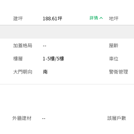
建坪
188.61坪
詳情
地坪
加蓋格局
--
屋齡
樓層
1-5樓/5樓
車位
大門朝向
南
警衛管理
外牆建材
--
該層戶數