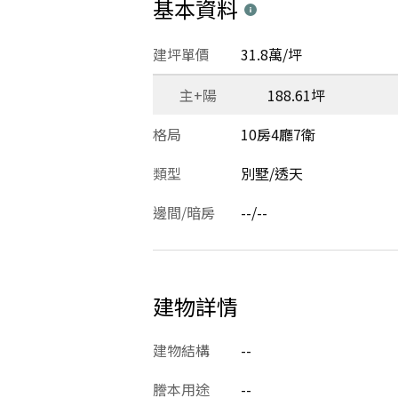
基本資料
建坪單價
31.8萬/坪
主+陽
188.61坪
格局
10房4廳7衛
類型
別墅/透天
邊間/暗房
--/--
建物詳情
建物結構
--
謄本用途
--