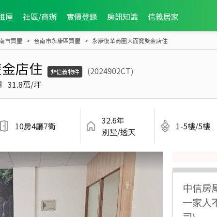
租屋
社區/商辦
實價登錄
房訊知識
信義居家
南市買屋
台南市永康區買屋
永康復華商圈大面寬雙金店住
雙金店住
(2024902CT)
非信義物件
價
31.8萬/坪
32.6年
10房4廳7衛
1-5樓/5樓
別墅/透天
中信房
一家人
司)