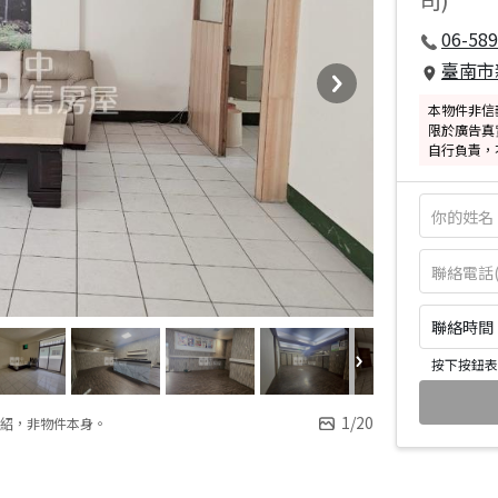
06-589
臺南市
本物件非信
限於廣告真
自行負責，
聯絡時間：皆
按下按鈕表
1
/
20
紹，非物件本身。