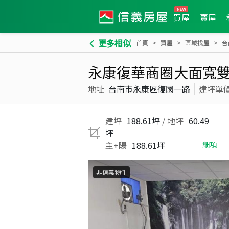
買屋
賣屋
更多相似
首頁
買屋
區域找屋
台
永康復華商圈大面寬
地址
台南市永康區復國一路
建坪單
建坪
188.61坪
/ 地坪
60.49
坪
主+陽
188.61坪
細項
非信義物件