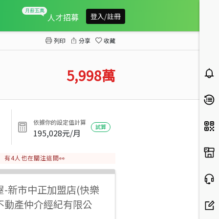
永康復華商圈大面寬雙金店住
人才招募
登入/註冊
列印
分享
收藏
5,998
萬
依據你的設定值計算
試算
195,028
元/月
有
4
人也在關注這間👀
屋
-
新市中正加盟店(快樂
不動產仲介經紀有限公