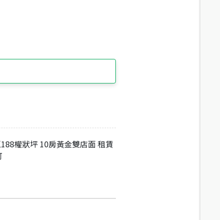
區188權狀坪 10房黃金雙店面 租賃
可