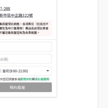
7-288
新市區中正路322號
義房屋受託銷售，各項責任（包括但不
實性及仲介義務等）概由各該受託業者
不屬信義房屋控制及負責範圍。
可(9:00-21:00)
示您已同意本站
服務條款
與
隱私權聲明
預約看屋