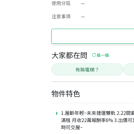
使用分區
--
注意事項
--
大家都在問
換一換
有無電梯？
物件特色
1.屋齡年輕~未來捷運雙軌 2.22
滿租 月收22萬報酬率6% 3.出價可談
時可交屋~