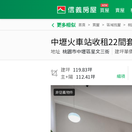
買屋
賣屋
更多相似
首頁
買屋
區域找屋
桃
中壢火車站收租22間
地址
桃園市中壢區星文三街
建坪單
建坪
119.83坪
主+陽
112.41坪
細項
非信義物件