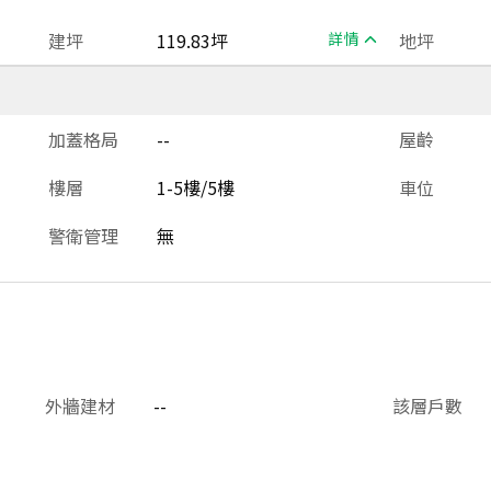
建坪
119.83坪
詳情
地坪
加蓋格局
--
屋齡
樓層
1-5樓/5樓
車位
警衛管理
無
外牆建材
--
該層戶數