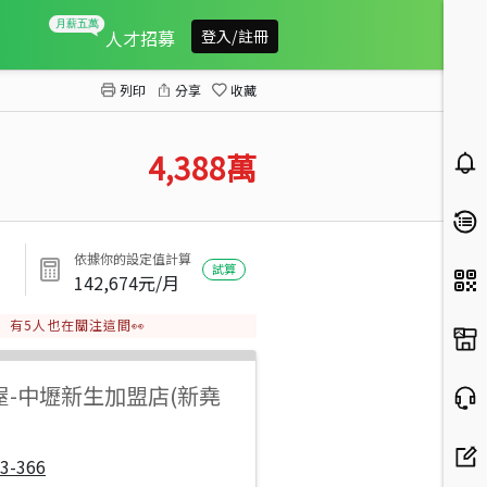
中壢火車站收租22間套房
人才招募
登入/註冊
列印
分享
收藏
4,388
萬
依據你的設定值計算
試算
142,674
元/月
有
5
人也在關注這間👀
屋
-
中壢新生加盟店(新堯
3-366