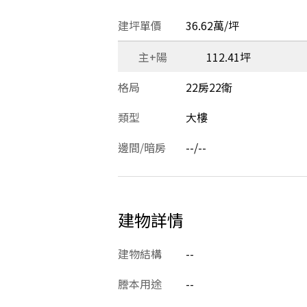
建坪單價
36.62萬/坪
主+陽
112.41坪
格局
22房22衛
類型
大樓
邊間/暗房
--/--
建物詳情
建物結構
--
謄本用途
--