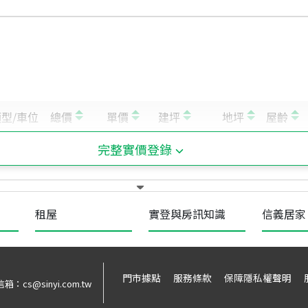
完整實價登錄
租屋
實登與房訊知識
信義居家
門市據點
服務條款
保障隱私權聲明
信箱：
cs@sinyi.com.tw