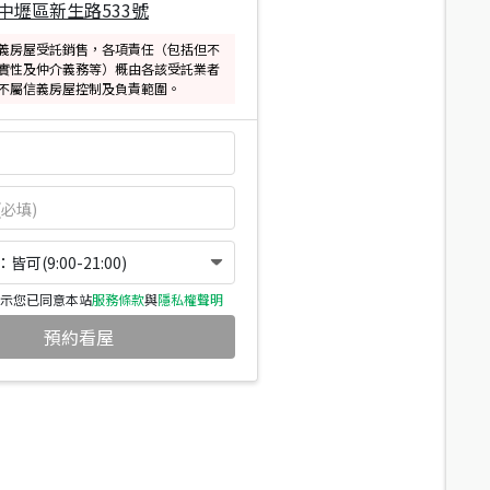
中壢區新生路533號
義房屋受託銷售，各項責任（包括但不
實性及仲介義務等）概由各該受託業者
不屬信義房屋控制及負責範圍。
可(9:00-21:00)
示您已同意本站
服務條款
與
隱私權聲明
預約看屋