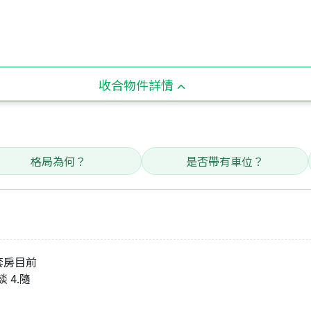
收合物件詳情
格局為何？
是否帶有車位？
間套房目前
 4.隨