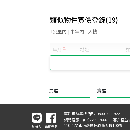
類似物件實價登錄
(
19
)
1公里內 | 半年內 | 大樓
買屋
賣屋
客戶權益專線
：
0800-211-922
網路客服：
(02)2755-7666
客戶權益
110 台北市信義區信義路五段100號
加好友
追蹤我們