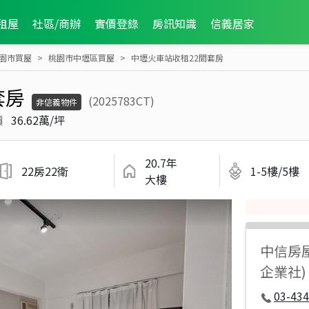
租屋
社區/商辦
實價登錄
房訊知識
信義居家
園市買屋
桃園市中壢區買屋
中壢火車站收租22間套房
套房
(2025783CT)
非信義物件
價
36.62萬/坪
20.7年
22房22衛
1-5樓/5樓
大樓
中信房
企業社)
03-434