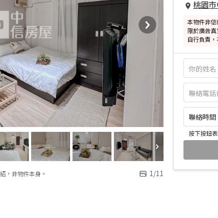
桃園市
本物件非信
限於廣告真
自行負責，
聯絡時間：皆
按下按鈕表
1
/
11
紹，非物件本身。