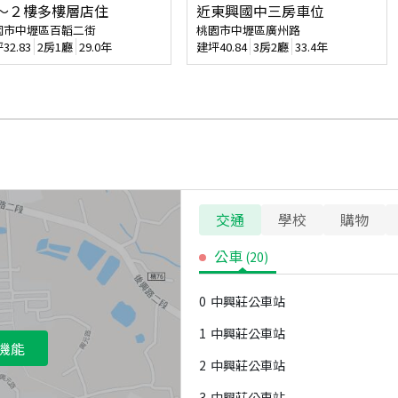
～２樓多樓層店住
近東興國中三房車位
園市中壢區百韜二街
桃園市中壢區廣州路
坪
32.83
2房1廳
29.0年
建坪
40.84
3房2廳
33.4年
交通
學校
購物
公車
(
20
)
0
中興莊公車站
1
中興莊公車站
機能
2
中興莊公車站
3
中興莊公車站