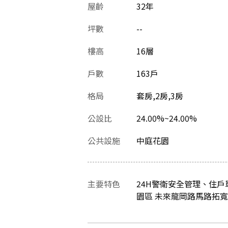
屋齡
32
年
坪數
--
樓高
16層
戶數
163戶
格局
套房,2房,3房
公設比
24.00%~24.00%
公共設施
中庭花園
主要特色
24H警衛安全管理、住
園區 未來龍岡路馬路拓寬，