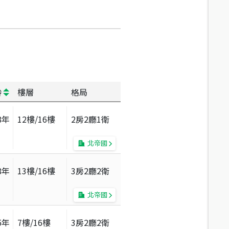
齡
樓層
格局
8
年
12
樓/
16
樓
2房2廳1衛
北帝國
8
年
13
樓/
16
樓
3房2廳2衛
北帝國
5
年
7
樓/
16
樓
3房2廳2衛