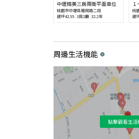
中壢精美三房兩衛平面車位
１
桃園市中壢區龍岡路二段
桃
建坪
42.55
3房2廳
32.2年
建
周邊生活機能
點擊觀看生活