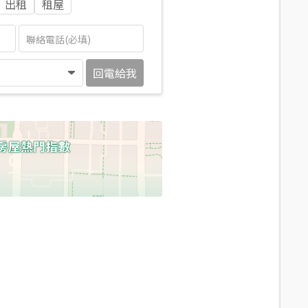
出租
租屋
回電給我