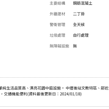
主要結構
鋼筋混凝土
外牆建材
二丁掛
警衛管理
全天候
垃圾處理
自行處理
無障礙設施
無
戶單純生活品質高、漂亮花園中庭設施。 中壢後站文教特區、鄰近
交通機能便利(資料最後更新日：2024/01/18)