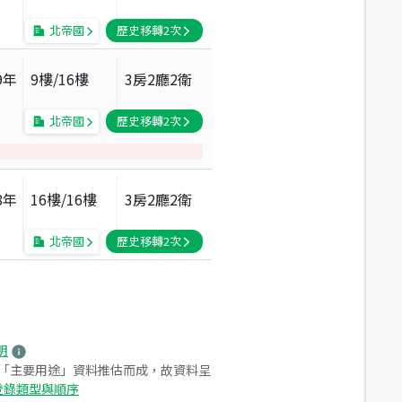
北帝國
歷史移轉
2
次
9
年
9
樓/
16
樓
3房2廳2衛
北帝國
歷史移轉
2
次
8
年
16
樓/
16
樓
3房2廳2衛
北帝國
歷史移轉
2
次
明
之「主要用途」資料推估而成，故資料呈
登錄類型與順序