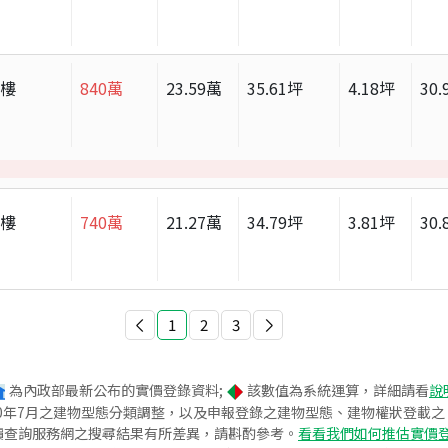
大樓
840
萬
23.59
萬
35.61
坪
4.18
坪
30.
大樓
740
萬
21.27
萬
34.79
坪
3.81
坪
30.
1
2
3
為內政部最新公布的實價登錄資料;
該數值為系統運算，詳細請看
說
020年7月之建物型態分類調整，以及申報登錄之建物型態、建物權狀登載
價查詢服務網之搜尋結果有所差異，請斟酌參考。
看看我們如何推估實價