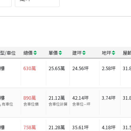
型/車位
總價
單價
建坪
地坪
屋
大樓
630
萬
25.65
萬
24.56
坪
2.58
坪
31.
大樓
890
萬
21.12
萬
42.14
坪
3.74
坪
31.
有車位
含車位價
含車位計算
含車位
--
坪
大樓
758
萬
21.28
萬
35.61
坪
4.18
坪
31.