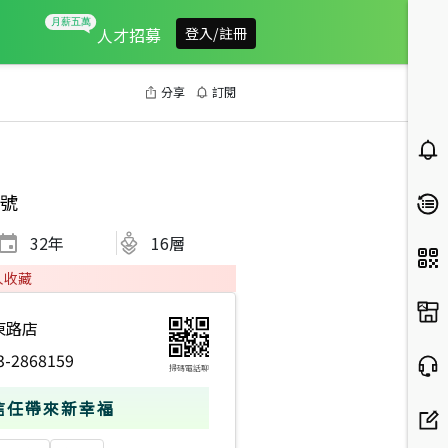
人才招募
登入/註冊
分享
訂閱
號
32
年
16層
人收藏
東路店
3-2868159
掃碼電話聊
信任帶來新幸福