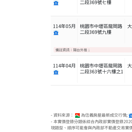
二段369號七樓
114
年
05
月
桃園市中壢區龍岡路
二段369號九樓
備註資訊：
陽台外推；
114
年
04
月
桃園市中壢區龍岡路
二段363號十六樓之1
- 資料來源：
為信義房屋最新成交行情;
- 本實價登錄分類係綜合內政部實價登錄2
現類型、順序可能會與內政部不動產交易實