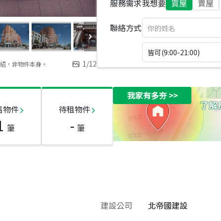
服務需求
我想要
買屋
賣屋
聯絡方式
皆可(9:00-21:00)
1
/
12
紹，非物件本身。
我家有多夯
>>
售物件
待租物件
1
-
筆
筆
建設公司
北帝國建設