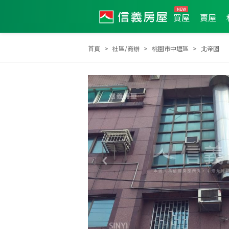
買屋
賣屋
首頁
社區/商辦
桃園市中壢區
北帝國