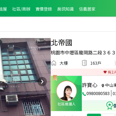
租屋
社區/商辦
實價登錄
房訊知識
信義居家
北帝國
桃園市中壢區龍岡路二段３６３
大樓
163戶
♥️ 有
2
許寶心
中山
0980080583
0
社區維護人