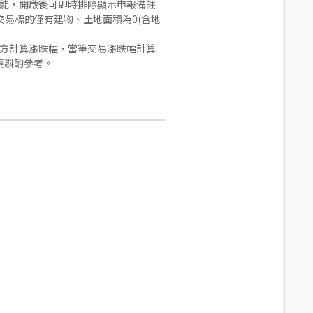
功能，開啟後可即時排除顯示申報備註
易標的僅有建物、土地面積為0(含地
合方計算漲跌幅，當筆交易漲跌幅計算
請斟酌參考。