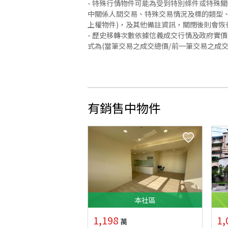
- 特殊行情物件可能為受到特別條件或特殊
中關係人間交易、特殊交易情況及標的類型、
上權物件)，及其他備註資訊，關閉後則會恢
- 歷史移轉次數依據信義成交行情及政府實
式為(當筆交易之成交總價/前一筆交易之成
有銷售中物件
本
社區
1,198
1,
萬