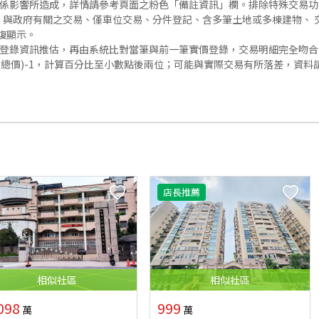
關係影響所造成，詳情請參考頁面之粉色「備註資訊」欄。排除特殊交易
與政府有關之交易、僅車位交易、分件登記、含多筆土地或多棟建物、 交
復顯示。
價登錄資訊推估，再由系統比對當筆與前一筆實價登錄，交易明細完全吻
交總價)-1，計算百分比至小數點後兩位；可能與實際交易有所落差，資料
店長推薦
相似
社區
相似
社區
098
999
萬
萬