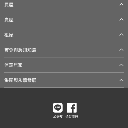
買屋
賣屋
租屋
實登與房訊知識
信義居家
集團與永續發展
加好友
追蹤我們