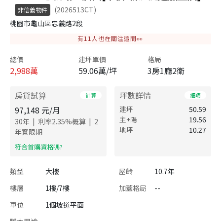
(2026513CT)
非信義物件
桃園市龜山區忠義路2段
有
11
人也在關注這間👀
總價
建坪單價
格局
2,988
萬
59.06萬/坪
3房1廳2衛
房貸試算
坪數詳情
計算
細項
97,148
元/月
建坪
50.59
主+陽
19.56
|
|
30
年
利率
2.35
%概算
2
地坪
10.27
年寬限期
​符合首購資格嗎?
類型
大樓
屋齡
10.7年
樓層
1樓/7樓
加蓋格局
--
車位
1個坡道平面