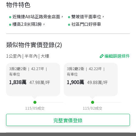
物件特色
近機捷A8站正路旁金店面，
雙坡道平面車位，
樓高2.8米隔3房，
社區門口好停車
類似物件實價登錄
(
2
)
1公里內 | 半年內 | 大樓
編輯篩選條件
3房2廳2衛
42.27
坪
3房2廳2衛
42.22
坪
|
|
|
|
有車位
有車位
1,838
萬
1,900
萬
47.98
萬/坪
49.88
萬/坪
115/05
成交
115/02
成交
完整實價登錄