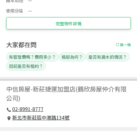
謄本用途
--
使用分區
--
完整物件詳情
大家都在問
換一換
有管理費嗎？費用多少？
格局為何？
是否有漏水的情況？
目前是否有租約？
中信房屋
-
新莊捷運加盟店(鶴欣房屋仲介有限
公司)
02-8991-8777
新北市新莊區中港路134號