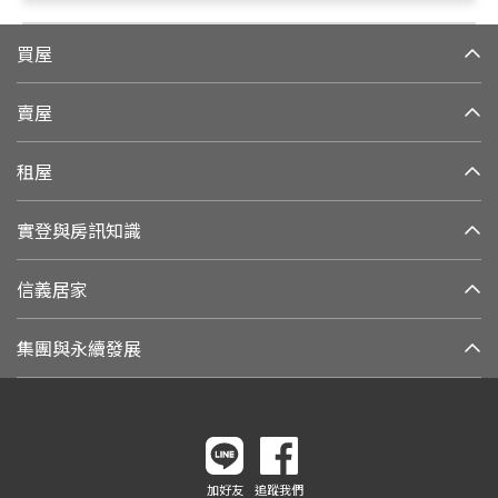
買屋
賣屋
租屋
實登與房訊知識
信義居家
集團與永續發展
加好友
追蹤我們