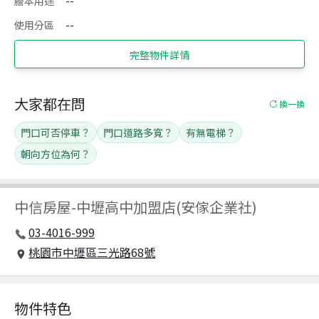
謄本用途
--
使用分區
--
完整物件詳情
大家都在問
換一換
門口可否停車？
門口道路多寬？
有無電梯？
朝向方位為何？
中信房屋
-
中壢高中加盟店(安傢企業社)
03-4016-999
桃園市中壢區三光路68號
物件特色