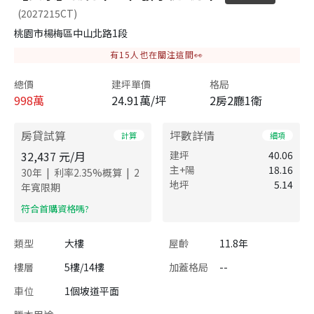
(2027215CT)
桃園市楊梅區中山北路1段
有
15
人也在關注這間👀
總價
建坪單價
格局
998
萬
24.91萬/坪
2房2廳1衛
房貸試算
坪數詳情
計算
細項
32,437
元/月
建坪
40.06
主+陽
18.16
|
|
30
年
利率
2.35
%概算
2
地坪
5.14
年寬限期
​符合首購資格嗎?
類型
大樓
屋齡
11.8年
樓層
5樓/14樓
加蓋格局
--
車位
1個坡道平面