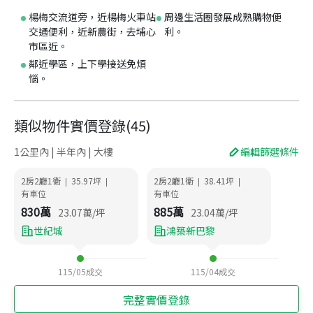
楊梅交流道旁，近楊梅火車站
周邊生活圈發展成熟購物便
交通便利，近新農街，去埔心
利。
市區近。
鄰近學區，上下學接送免煩
惱。
類似物件實價登錄
(
45
)
1公里內 | 半年內 | 大樓
編輯篩選條件
2房2廳1衛
35.97
坪
2房2廳1衛
38.41
坪
|
|
|
|
有車位
有車位
830
萬
885
萬
23.07
萬/坪
23.04
萬/坪
世紀城
鴻築新巴黎
115/05
成交
115/04
成交
完整實價登錄