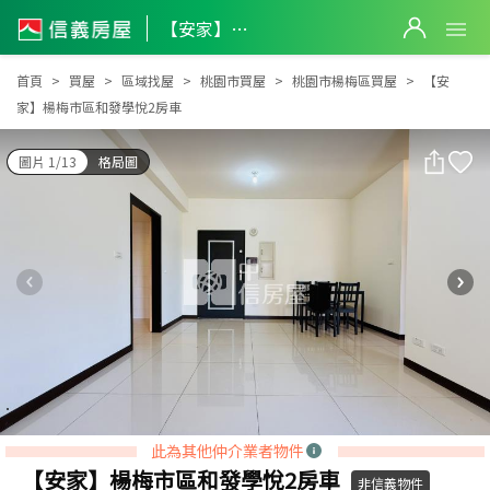
【安家】楊梅市區和發學悅2房車
【安家】楊梅市區和發學悅2房車
首頁
買屋
區域找屋
桃園市買屋
桃園市楊梅區買屋
【安
家】楊梅市區和發學悅2房車
圖片 1/13
格局圖
此為其他仲介業者物件
【安家】楊梅市區和發學悅2房車
非信義物件