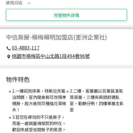
使用分區
--
完整物件詳情
中信房屋
-
楊梅楊明加盟店(崟洲企業社)
03-4883-117
桃園市楊梅區中山北路1段494巷96號
物件特色
1.一樓前院停車，特斯拉充電
2.二樓，客餐廳以百萬裝潢氣
沒問題，室內健身房可改隔孝
質高雅，三樓有兩間舒適臥
親房，超大後院可種植花草樹
室，動靜分明！四樓單層主臥
木！
室
3.若您在尋找的不只是房子，
而是一處與靈魂相契的所在，
歡迎來感受這間房子的氣息。