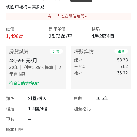
桃園市楊梅區高獅路
有
15
人也在關注這間👀
總價
建坪單價
格局
1,498
萬
25.73萬/坪
4房2廳4衛
房貸試算
坪數詳情
計算
細項
48,696
元/月
建坪
58.23
主+陽
51.2
|
|
30
年
利率
2.35
%概算
2
地坪
33.32
年寬限期
​符合首購資格嗎?
類型
別墅/透天
屋齡
10.6年
樓層
1-4樓/4樓
加蓋格局
--
車位
--
謄本用途
--