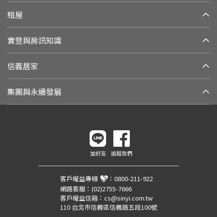
租屋
實登與房訊知識
信義居家
集團與永續發展
加好友
追蹤我們
客戶權益專線
：
0800-211-922
網路客服：
(02)2755-7666
客戶權益信箱：
cs@sinyi.com.tw
110 台北市信義區信義路五段100號