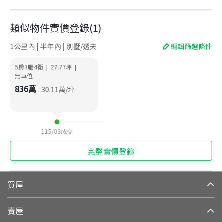
類似物件實價登錄
(
1
)
1公里內 | 半年內 | 別墅/透天
編輯篩選條件
5房3廳4衛
27.77
坪
|
|
無車位
836
萬
30.11
萬/坪
115/03
成交
完整實價登錄
買屋
賣屋