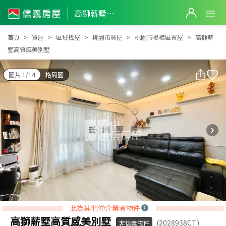
高獅薪墅高質感美別墅
高獅薪墅高質感美別墅
首頁
買屋
區域找屋
桃園市買屋
桃園市楊梅區買屋
高獅薪
墅高質感美別墅
圖片 1/14
格局圖
此為其他仲介業者物件
高獅薪墅高質感美別墅
(2028938CT)
非信義物件