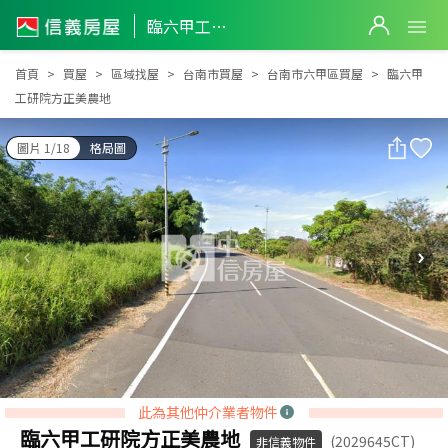
臨六甲工研院方正美農地
臨六甲工研院方正美農地
首頁
買屋
區域找屋
台南市買屋
台南市六甲區買屋
臨六甲
工研院方正美農地
圖片 1/18
格局圖
此為其他仲介業者物件
臨六甲工研院方正美農地
(2029645CT)
非信義物件