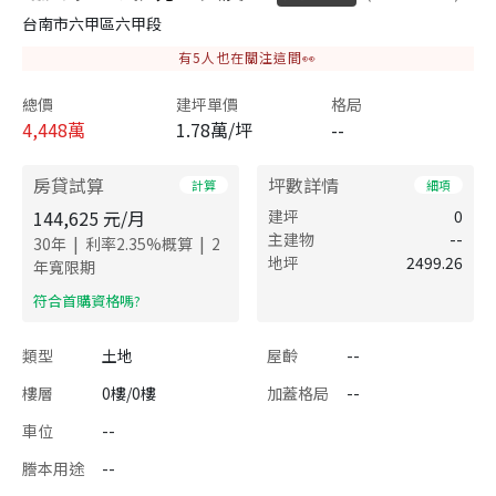
台南市六甲區六甲段
有
5
人也在關注這間👀
總價
建坪單價
格局
4,448
萬
1.78萬/坪
--
房貸試算
坪數詳情
計算
細項
144,625
元/月
建坪
0
主建物
--
|
|
30
年
利率
2.35
%概算
2
地坪
2499.26
年寬限期
​符合首購資格嗎?
類型
土地
屋齡
--
樓層
0樓/0樓
加蓋格局
--
車位
--
謄本用途
--