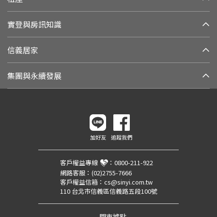
實登與房訊知識
信義居家
集團與永續發展
加好友
追蹤我們
客戶權益專線
：
0800-211-922
網路客服：
(02)2755-7666
客戶權益信箱：
cs@sinyi.com.tw
110 台北市信義區信義路五段100號
門市據點