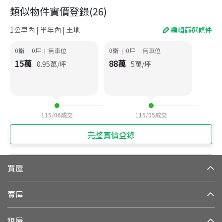
類似物件實價登錄
(
26
)
1公里內 | 半年內 | 土地
編輯篩選條件
0衛
0
坪
無車位
0衛
0
坪
無車位
|
|
|
|
15
萬
88
萬
0.95
萬/坪
5
萬/坪
115/06
成交
115/05
成交
完整實價登錄
買屋
賣屋
租屋