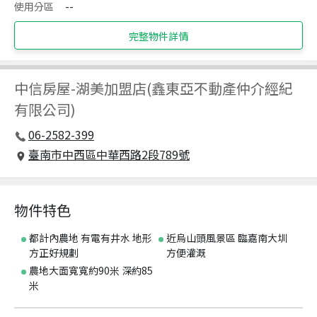
使用分區
--
完整物件詳情
中信房屋
-
湖美加盟店(鑫東亞不動產仲介經紀
有限公司)
06-2582-399
臺南市中西區中華西路2段789號
物件特色
都計內農地 有電有井水 地形
近烏山頭風景區 臨嘉南大圳
方正好規劃
方便灌溉
農地大面寬寬約90米 深約85
米