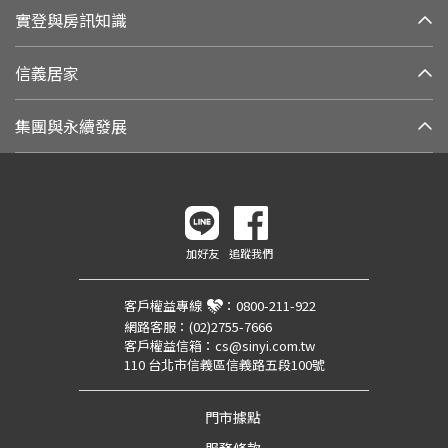
實登與房訊知識
信義居家
集團與永續發展
加好友
追蹤我們
客戶權益專線
：
0800-211-922
網路客服：
(02)2755-7666
客戶權益信箱：
cs@sinyi.com.tw
110 台北市信義區信義路五段100號
門市據點
服務條款