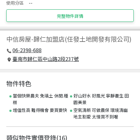
使用分區
--
完整物件詳情
中信房屋
-
歸仁加盟店(任發土地開發有限公司)
06-2398-688
臺南市歸仁區中山路2段237號
物件特色
當個快樂農夫 免填土 休閒.種
好山好水 好風光 寧靜養生 田
樹
園美景
增值性高 難得機會 要買要快
空氣清新 可做農保 環境清幽
地主割愛 太慢買不到喔
類似物件實價登錄
(
16
)