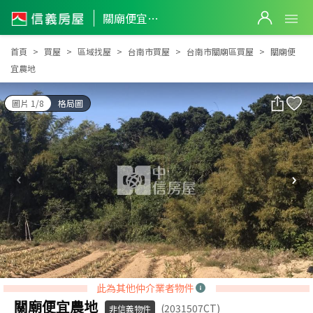
關廟便宜農地
關廟便宜農地
首頁
買屋
區域找屋
台南市買屋
台南市關廟區買屋
關廟便
宜農地
圖片 1/8
格局圖
此為其他仲介業者物件
關廟便宜農地
(2031507CT)
非信義物件