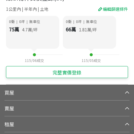
1公里內 | 半年內 | 土地
編輯篩選條件
0衛
0
坪
無車位
0衛
0
坪
無車位
|
|
|
|
75
萬
66
萬
4.7
萬/坪
1.81
萬/坪
115/06
成交
115/05
成交
完整實價登錄
買屋
賣屋
租屋