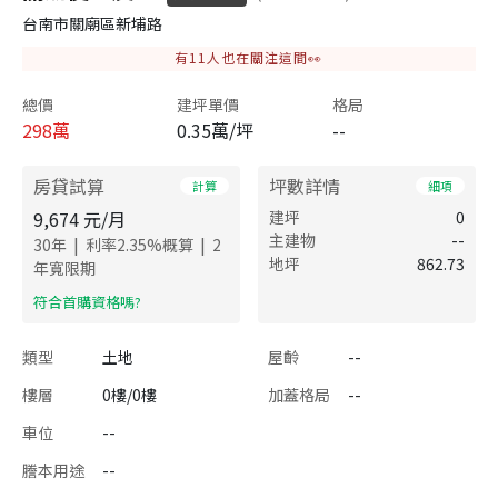
台南市關廟區新埔路
有
11
人也在關注這間👀
總價
建坪單價
格局
298
萬
0.35萬/坪
--
房貸試算
坪數詳情
計算
細項
9,674
元/月
建坪
0
主建物
--
|
|
30
年
利率
2.35
%概算
2
地坪
862.73
年寬限期
​符合首購資格嗎?
類型
土地
屋齡
--
樓層
0樓/0樓
加蓋格局
--
車位
--
謄本用途
--