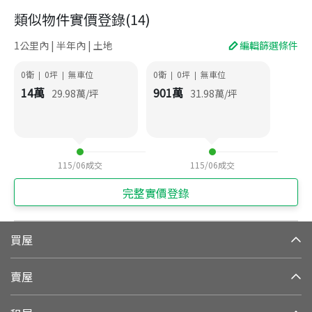
類似物件實價登錄
(
14
)
1公里內 | 半年內 | 土地
編輯篩選條件
0衛
0
坪
無車位
0衛
0
坪
無車位
|
|
|
|
14
萬
901
萬
29.98
萬/坪
31.98
萬/坪
115/06
成交
115/06
成交
完整實價登錄
買屋
賣屋