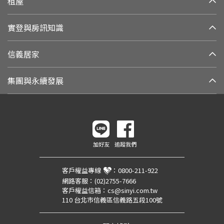
租屋
實登與房訊知識
信義居家
集團與永續發展
加好友
追蹤我們
客戶權益專線
：
0800-211-922
網路客服：
(02)2755-7666
客戶權益信箱：
cs@sinyi.com.tw
110 台北市信義區信義路五段100號