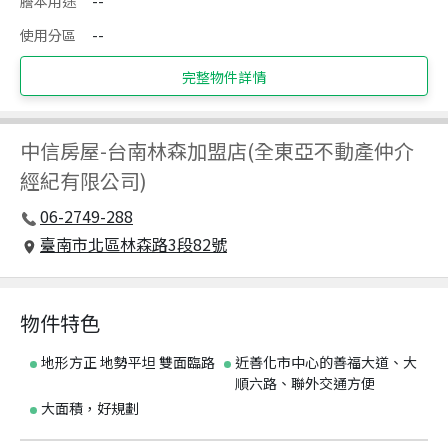
謄本用途
--
使用分區
--
完整物件詳情
中信房屋
-
台南林森加盟店(全東亞不動產仲介
經紀有限公司)
06-2749-288
臺南市北區林森路3段82號
物件特色
地形方正 地勢平坦 雙面臨路
近善化市中心的善福大道、大
順六路、聯外交通方便
大面積，好規劃