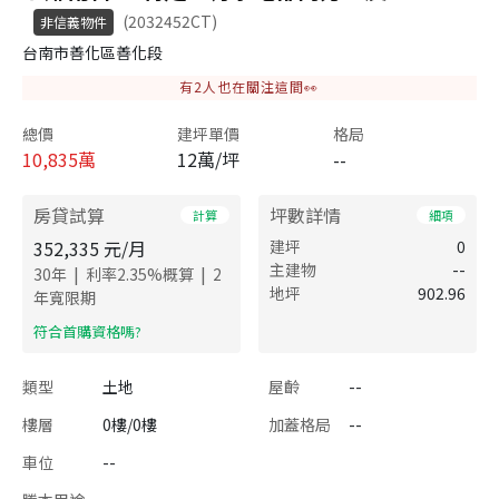
(2032452CT)
非信義物件
台南市善化區善化段
有
2
人也在關注這間👀
總價
建坪單價
格局
10,835
萬
12萬/坪
--
房貸試算
坪數詳情
計算
細項
352,335
元/月
建坪
0
主建物
--
|
|
30
年
利率
2.35
%概算
2
地坪
902.96
年寬限期
​符合首購資格嗎?
類型
土地
屋齡
--
樓層
0樓/0樓
加蓋格局
--
車位
--