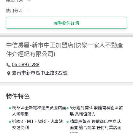
謄本用途
--
使用分區
--
完整物件詳情
中信房屋
-
新市中正加盟店(快樂一家人不動產
仲介經紀有限公司)
06-5897-288
臺南市新市區中正路322號
物件特色
精華區全新電梯透天黃金店面
5分鐘到南科 緊隨南科園區發
人潮聚集
展 具增值潛力
近國8、國1、省道、火車站
精華蛋黃區 週遭商店林立 店
交通便利
面寬 適合商業 任何行業店面