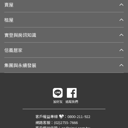
賣屋
租屋
實登與房訊知識
信義居家
集團與永續發展
加好友
追蹤我們
客戶權益專線
：
0800-211-922
網路客服：
(02)2755-7666
客戶權益信箱：
cs@sinyi.com.tw