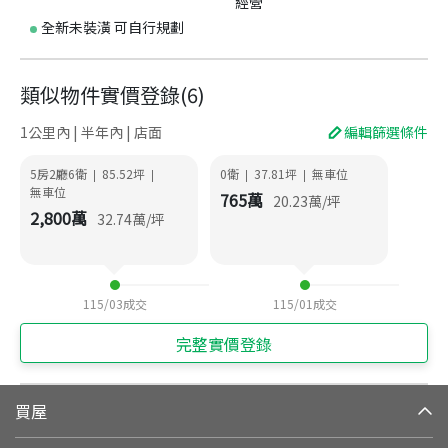
經營
全新未裝潢 可自行規劃
類似物件實價登錄
(
6
)
1公里內 | 半年內 | 店面
編輯篩選條件
5房2廳6衛
85.52
坪
0衛
37.81
坪
無車位
|
|
|
|
無車位
765
萬
20.23
萬/坪
2,800
萬
32.74
萬/坪
115/03
成交
115/01
成交
完整實價登錄
買屋