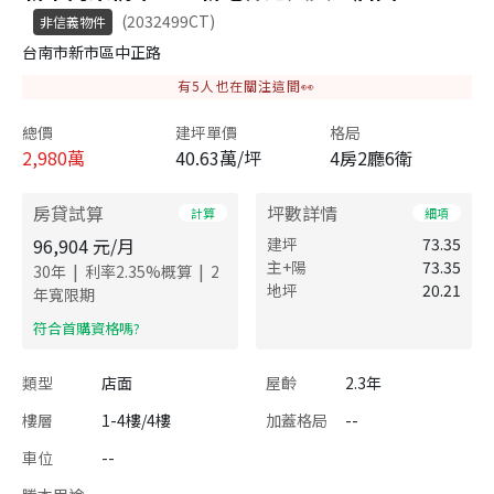
(2032499CT)
非信義物件
台南市新市區中正路
有
5
人也在關注這間👀
總價
建坪單價
格局
2,980
萬
40.63萬/坪
4房2廳6衛
房貸試算
坪數詳情
計算
細項
96,904
元/月
建坪
73.35
主+陽
73.35
|
|
30
年
利率
2.35
%概算
2
地坪
20.21
年寬限期
​符合首購資格嗎?
類型
店面
屋齡
2.3年
樓層
1-4樓/4樓
加蓋格局
--
車位
--